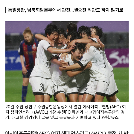
통일장관, 남북회담본부에서 관전...결승전 직관도 하지 않기로
마
운
대
켓
세
학
파
동
워
문
골
프
20일 수원 장안구 수원종합운동장에서 열린 아시아축구연맹(AFC) 여
자 챔피언스리그(AWCL) 4강 수원FC 위민과 내고향여자축구단의 경
기. 내고향 김경영이 골을 넣고 동료들과 기뻐하고 있다./연합뉴스
아시아축구연맹(AFC) 여자 챔피언스리그(AWCL) 출전 차 방