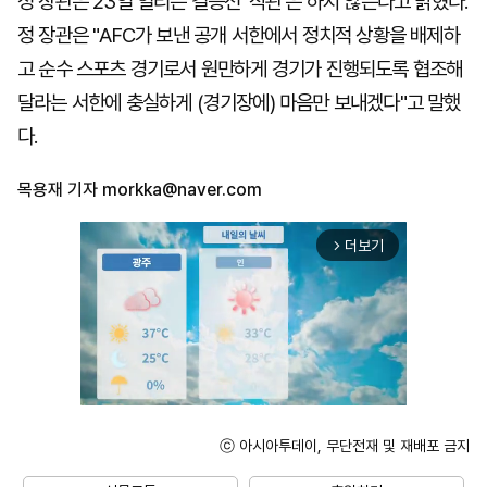
정 장관은 23일 열리는 결승전 '직관'은 하지 않는다고 밝혔다.
정 장관은 "AFC가 보낸 공개 서한에서 정치적 상황을 배제하
고 순수 스포츠 경기로서 원만하게 경기가 진행되도록 협조해
달라는 서한에 충실하게 (경기장에) 마음만 보내겠다"고 말했
다.
목용재 기자
morkka@naver.com
더보기
arrow_forward_ios
ⓒ 아시아투데이, 무단전재 및 재배포 금지
Unmute