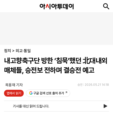
뉴
최
속
정
사
경
국
오
피
아
문
포
스
신
보
치
회
제
제
피
플
투
화
토
니
시
·
정치
언
티
스
>
외교·통일
포
내고향축구단 방한 ‘침묵’했던 北대내외
츠
매체들, 승전보 전하며 결승전 예고
ENGLISH
中
Tiếng
文
Việt
목용재 기자
승인 : 2026.05.21 14:18
앱에서 읽기
구글 검색 선호 출처 추가
지
신
후
제
회
앱
면
문
원
보
사
설
기사를 대신 읽어 드립니다.
보
구
하
24
소
치
기
독
기
시
개