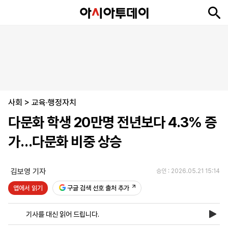
뉴
최
속
정
사
경
국
오
피
아
문
포
스
신
보
치
회
제
제
피
플
투
화
토
니
시
·
사회
언
티
스
>
교육·행정자치
포
다문화 학생 20만명 전년보다 4.3% 증
츠
가…다문화 비중 상승
ENGLISH
中
Tiếng
文
Việt
김보영 기자
승인 : 2026.05.21 15:14
앱에서 읽기
구글 검색 선호 출처 추가
지
신
후
제
회
앱
면
문
원
보
사
설
기사를 대신 읽어 드립니다.
보
구
하
24
소
치
기
독
기
시
개