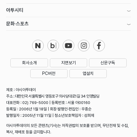
아투시티
문화·스포츠
회사소개
지면보기
신문구독
PC버전
앱설치
제호 : 아시아투데이
주소 : 대한민국 서울특별시 영등포구 의사당대로1길 34 인영빌딩
대표전화 : 02) 769-5000 | 등록번호 : 서울 아00160
등록일 : 2006년 1월 18일 | 회장·발행인·편집인 : 우종순
발행일자 : 2005년 11월 11일 | 청소년보호책임자 : 성희제
아시아투데이의 모든 콘텐츠(기사)는 저작권법의 보호를 받으며, 무단전재 및 수집,
복사, 재배포 등을 금지합니다.