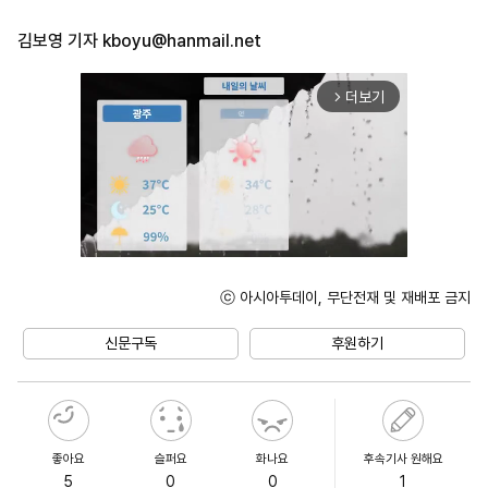
김보영 기자
kboyu@hanmail.net
더보기
arrow_forward_ios
ⓒ 아시아투데이, 무단전재 및 재배포 금지
Unmute
신문구독
후원하기
좋아요
슬퍼요
화나요
후속기사 원해요
5
0
0
1