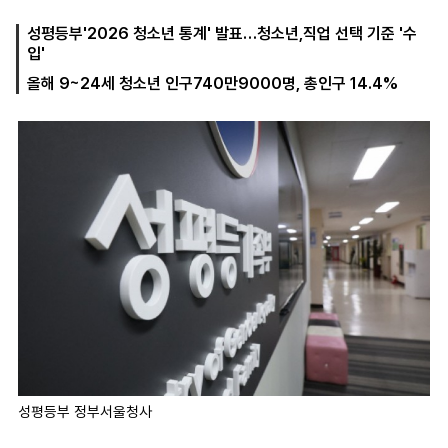
성평등부'2026 청소년 통계' 발표…청소년,직업 선택 기준 '수
입'
마
운
대
올해 9~24세 청소년 인구740만9000명, 총인구 14.4%
켓
세
학
파
동
워
문
골
프
성평등부 정부서울청사