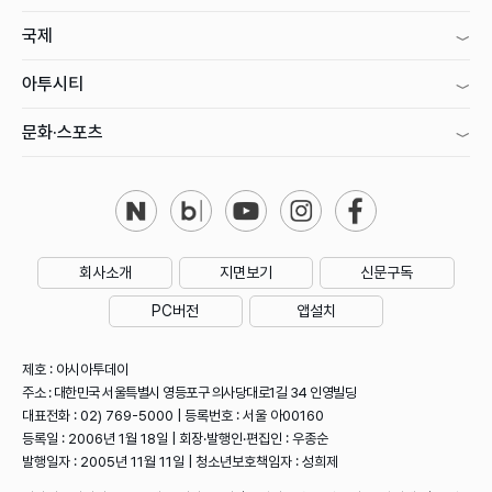
국제
아투시티
문화·스포츠
회사소개
지면보기
신문구독
PC버전
앱설치
제호 : 아시아투데이
주소 : 대한민국 서울특별시 영등포구 의사당대로1길 34 인영빌딩
대표전화 : 02) 769-5000 | 등록번호 : 서울 아00160
등록일 : 2006년 1월 18일 | 회장·발행인·편집인 : 우종순
발행일자 : 2005년 11월 11일 | 청소년보호책임자 : 성희제