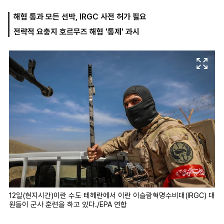
해협 통과 모든 선박, IRGC 사전 허가 필요
전략적 요충지 호르무즈 해협 '통제' 과시
마
운
대
켓
세
학
파
동
워
문
골
프
12일(현지시간)이란 수도 테헤란에서 이란 이슬람혁명수비대(IRGC) 대
원들이 군사 훈련을 하고 있다./EPA 연합