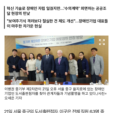
혁신 기술로 장애인 자립 일궜지만…'수의계약' 외면하는 공공조
달 현장의 민낯
마
운
대
"보여주기식 격려보다 절실한 건 제도 개선"…장애인기업 대표들
켓
세
학
이 마주한 차가운 현실
파
동
워
문
골
프
이병권 중기부 제2차관이 21일 오후 서울 중구 을지로에 있는 장애인
기업인 도서출판점자를 찾아 관계자들과 기념촬영을 하고 있다./사진=
오세은 기자
21일 서울 중구의 도서출판점자. 이곳은 전체 직원 63명 중