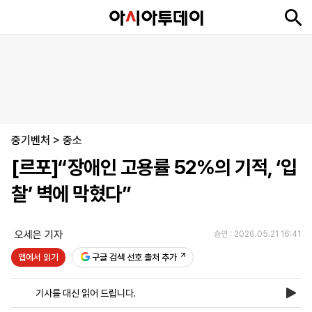
뉴
최
속
정
사
경
국
오
피
아
문
포
스
신
보
치
회
제
제
피
플
투
화
토
니
시
·
중기벤처
언
티
스
>
중소
포
[르포]“장애인 고용률 52%의 기적, ‘입
츠
찰’ 벽에 막혔다”
ENGLISH
中
Tiếng
文
Việt
오세은 기자
승인 : 2026.05.21 16:41
앱에서 읽기
구글 검색 선호 출처 추가
지
신
후
제
회
앱
면
문
원
보
사
설
기사를 대신 읽어 드립니다.
보
구
하
24
소
치
기
독
기
시
개