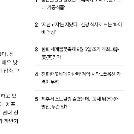
니 ‘가공식품’
2
‘저탄고지’는 지났다…건강 식사로 뜨는 ‘파이
버 맥싱’
3
한화 세계불꽃축제 9월 5일 조기 개최…韓·
다. 장
美·英 참가
 매우 낮
전 압축 구
4
진화한 ‘8세대 아반떼’ 계약 시작…풀옵션 가
격이 무려
발하고 있
5
제주서 스노클링 즐겼는데…닷새 뒤 온몸에
다. 제프
발진, 무슨 일?
만 연내 신
가 하반기