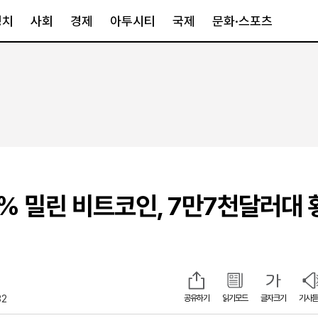
정치
사회
경제
아투시티
국제
문화·스포츠
경제
아투시티
국제
경제일반
종합
세계일반
정책
메트로
아시아·호주
금융·증권
경기·인천
북미
산업
세종·충청
중남미
IT·과학
영남
유럽
% 밀린 비트코인, 7만7천달러대 
부동산
호남
중동·아프리
유통
강원
중기·벤처
제주
32
공유하기
읽기모드
글자크기
기사듣
인스타그램