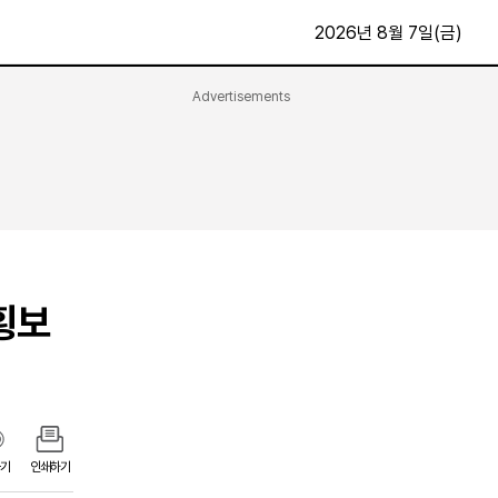
2026년 8월 7일(금)
Advertisements
문화·스포츠
최신
전체
방송
지면보기
가요
구독신청
영화
First Edition
문화
횡보
후원하기
카
종교
제보24시
스포츠
알립니다
여행
기
인쇄하기