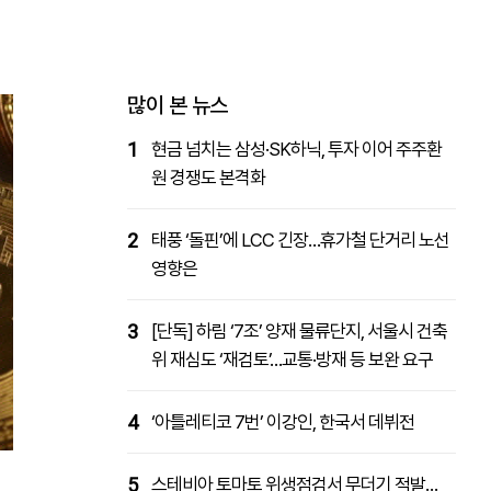
패밀리사이트
마켓파워
아투TV
대학동문골프최강전
많이 본 뉴스
1
현금 넘치는 삼성·SK하닉, 투자 이어 주주환
원 경쟁도 본격화
2
태풍 ‘돌핀’에 LCC 긴장…휴가철 단거리 노선
영향은
3
[단독] 하림 ‘7조’ 양재 물류단지, 서울시 건축
위 재심도 ‘재검토’…교통·방재 등 보완 요구
4
‘아틀레티코 7번’ 이강인, 한국서 데뷔전
5
스테비아 토마토 위생점검서 무더기 적발…