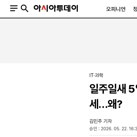
오피니언
오피니언
정치
사회
사설
정치일반
사회일반
칼럼·기고
청와대
사건·사고
기자의 눈
국회·정당
법원·검찰
피플
북한
교육·행정
IT·과학
외교
노동·복지·환경
일주일새 5
국방
보건·의학
정부
세…왜?
김민주 기자
승인 : 2026. 05. 22. 16:
SNS
뉴스스탠드
네이버블로그
아투TV(유튜브)
페이스북