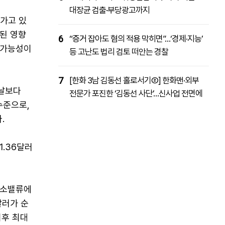
대장균 검출·부당광고까지
어가고 있
축된 영향
6
“증거 잡아도 혐의 적용 막히면”…‘경제·지능’
 가능성이
등 고난도 법리 검토 떠안는 경찰
7
[한화 3남 김동선 홀로서기②] 한화맨·외부
전날보다
전문가 포진한 ‘김동선 사단’…신사업 전면에
수준으로,
.
1.36달러
소소밸류에
달러가 순
이후 최대