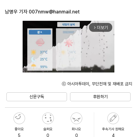
남명우 기자
007nmw@hanmail.net
더보기
arrow_forward_ios
ⓒ 아시아투데이, 무단전재 및 재배포 금지
Unmute
신문구독
후원하기
좋아요
슬퍼요
화나요
후속기사 원해요
5
0
0
4