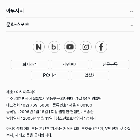
아투시티
문화·스포츠
회사소개
지면보기
신문구독
PC버전
앱설치
제호 : 아시아투데이
주소 : 대한민국 서울특별시 영등포구 의사당대로1길 34 인영빌딩
대표전화 : 02) 769-5000 | 등록번호 : 서울 아00160
등록일 : 2006년 1월 18일 | 회장·발행인·편집인 : 우종순
발행일자 : 2005년 11월 11일 | 청소년보호책임자 : 성희제
아시아투데이의 모든 콘텐츠(기사)는 저작권법의 보호를 받으며, 무단전재 및 수집,
복사, 재배포 등을 금지합니다.