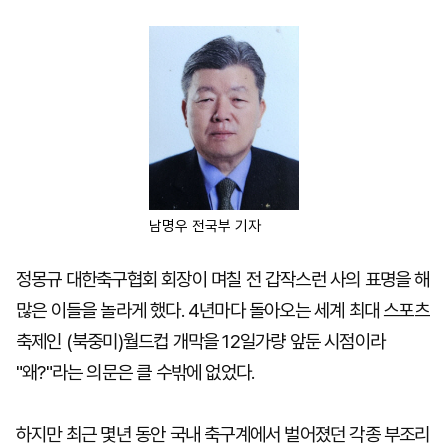
마
운
대
켓
세
학
파
동
워
문
골
프
남명우 전국부 기자
정몽규 대한축구협회 회장이 며칠 전 갑작스런 사의 표명을 해
많은 이들을 놀라게 했다. 4년마다 돌아오는 세계 최대 스포츠
축제인 (북중미)월드컵 개막을 12일가량 앞둔 시점이라
"왜?"라는 의문은 클 수밖에 없었다.
하지만 최근 몇년 동안 국내 축구계에서 벌어졌던 각종 부조리