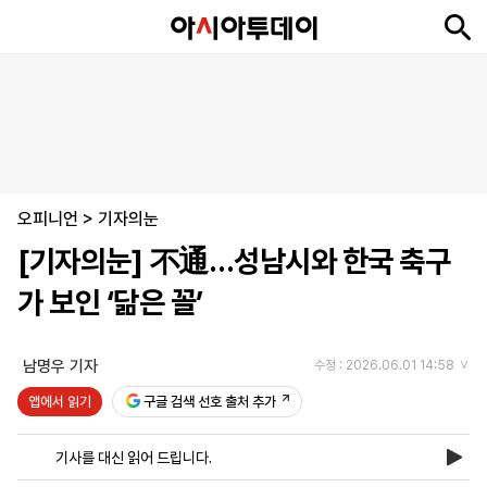
뉴
최
속
정
사
경
국
오
피
아
문
포
스
신
보
치
회
제
제
피
플
투
화
토
니
시
·
오피니언
언
티
스
>
기자의눈
포
[기자의눈] 不通…성남시와 한국 축구
츠
가 보인 ‘닮은 꼴’
ENGLISH
中
Tiếng
文
Việt
남명우 기자
수정 : 2026.06.01 14:58
앱에서 읽기
구글 검색 선호 출처 추가
지
신
후
제
회
앱
면
문
원
보
사
설
기사를 대신 읽어 드립니다.
보
구
하
24
소
치
기
독
기
시
개