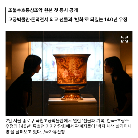
조불수호통상조약 원본 첫 동시 공개
고궁박물관·돈덕전서 외교 선물과 '반화'로 되짚는 140년 우정
마
운
대
켓
세
학
파
동
워
문
골
프
2일 서울 종로구 국립고궁박물관에서 열린 '선물과 기록, 한국-프랑스
우정의 140년' 특별전 기자간담회에서 관계자들이 '백자 채색 살라미나
병'을 살펴보고 있다. /국가유산청