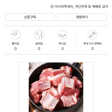
ⓒ 아시아투데이, 무단전재 및 재배포 금지
Unmute
신문구독
후원하기
좋아요
슬퍼요
화나요
후속기사 원해요
0
0
0
0