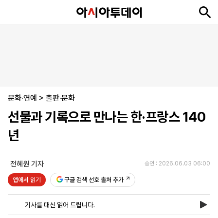
뉴
최
속
정
사
경
국
오
피
아
문
포
스
신
보
치
회
제
제
피
플
투
화
토
니
시
·
문화·연예
언
티
스
>
출판·문화
포
선물과 기록으로 만나는 한·프랑스 140
츠
년
ENGLISH
中
Tiếng
文
Việt
전혜원 기자
승인 : 2026.06.03 06:00
앱에서 읽기
구글 검색 선호 출처 추가
지
신
후
제
회
앱
면
문
원
보
사
설
기사를 대신 읽어 드립니다.
보
구
하
24
소
치
기
독
기
시
개