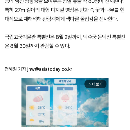
등에 담긴 상징성을 보여주는 왕실 유물 약 80점이 전시된다.
특히 27m 길이의 대형 디지털 영상은 반화 속 꽃과 나무를 현
대적으로 재해석해 관람객에게 색다른 몰입감을 선사한다.
국립고궁박물관 특별전은 8월 2일까지, 덕수궁 돈덕전 특별전
은 8월 30일까지 관람할 수 있다.
전혜원 기자
jhw@asiatoday.co.kr
더보기
arrow_forward_ios