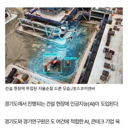
마
운
대
켓
세
학
파
동
워
문
골
프
건설 현장에 투입된 자율순찰 드론 모습./포스코이앤씨
경기도에서 진행되는 건설 현장에 인공지능(AI)이 도입된다.
경기도와 경기연구원은 도 여건에 적합한 AI, 콘테크 기업 육