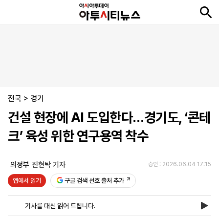
뉴
최
속
정
사
경
국
오
피
아
문
포
스
신
보
치
회
제
제
피
플
투
화
토
니
시
·
전국
언
티
스
>
경기
포
건설 현장에 AI 도입한다…경기도, ‘콘테
츠
크’ 육성 위한 연구용역 착수
ENGLISH
中
Tiếng
文
Việt
의정부
진현탁 기자
승인 : 2026.06.04 17:15
앱에서 읽기
구글 검색 선호 출처 추가
지
신
후
제
회
앱
면
문
원
보
사
설
기사를 대신 읽어 드립니다.
보
구
하
24
소
치
기
독
기
시
개