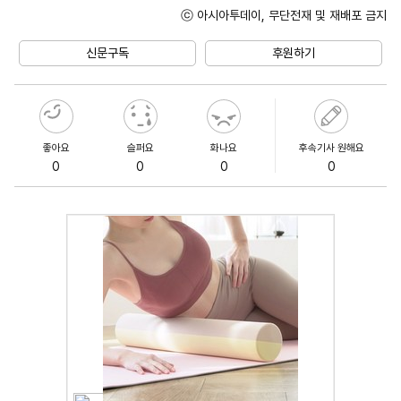
ⓒ 아시아투데이, 무단전재 및 재배포 금지
Unmute
신문구독
후원하기
좋아요
슬퍼요
화나요
후속기사 원해요
0
0
0
0