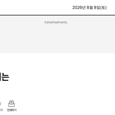
2026년 8월 8일(토)
Advertisements
문화·스포츠
최신
전체
방송
지면보기
가요
구독신청
영화
First Edition
문화
후원하기
지는
카
종교
제보24시
스포츠
알립니다
여행
기
인쇄하기