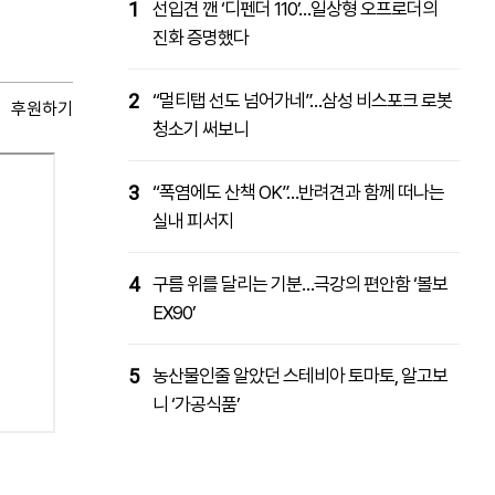
1
선입견 깬 ‘디펜더 110’…일상형 오프로더의
진화 증명했다
2
“멀티탭 선도 넘어가네”…삼성 비스포크 로봇
후원하기
청소기 써보니
3
“폭염에도 산책 OK”…반려견과 함께 떠나는
실내 피서지
4
구름 위를 달리는 기분…극강의 편안함 ‘볼보
EX90’
5
농산물인줄 알았던 스테비아 토마토, 알고보
니 ‘가공식품’