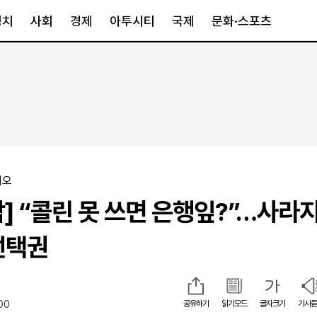
정치
사회
경제
아투시티
국제
문화·스포츠
경제
아투시티
국제
경제일반
종합
세계일반
정책
메트로
아시아·호주
금융·증권
경기·인천
북미
산업
세종·충청
중남미
이오
IT·과학
영남
유럽
] “콜린 못 쓰면 은행잎?”…사라
부동산
호남
중동·아프리
유통
강원
선택권
중기·벤처
제주
00
공유하기
읽기모드
글자크기
기사듣
인스타그램