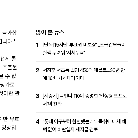
패밀리사이트
마켓파워
아투TV
대학동문골프최강전
많이 본 뉴스
이 불가합
합니다."
1
[단독]15사단 ‘투표권 미보장’…초급간부들이
질책 두려워 ‘자체누락’
개선제 콜
잎 추출물
2
서장훈 서초동 빌딩 450억 매물로…26년 만
쩔 수 없
에 16배 시세차익 기대
재평가로
것이란 관
3
[시승기] 디펜더 110이 증명한 ‘일상형 오프로
더’의 진화
지만 유효
4
“롯데 야구보러 헌혈했는데”…폭취에 대체 혜
는 양상입
택 없어 비판일자 재지급 검토