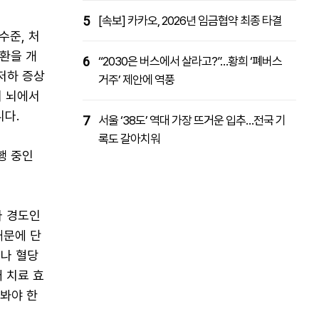
5
[속보] 카카오, 2026년 임금협약 최종 타결
수준, 처
환을 개
6
“2030은 버스에서 살라고?”…황희 ‘폐버스
저하 증상
거주’ 제안에 역풍
의 뇌에서
다.
7
서울 ‘38도’ 역대 가장 뜨거운 입추…전국 기
록도 갈아치워
행 중인
나 경도인
때문에 단
이나 혈당
 치료 효
 봐야 한