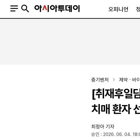
오피니언
오피니언
정치
사회
사설
정치일반
사회일반
칼럼·기고
청와대
사건·사고
기자의 눈
국회·정당
법원·검찰
피플
북한
교육·행정
중기벤처
제약ㆍ바
외교
노동·복지·환경
[취재후일담
국방
보건·의학
정부
치매 환자 
최정아 기자
SNS
승인 : 2026. 06. 04. 18:
뉴스스탠드
네이버블로그
아투TV(유튜브)
페이스북