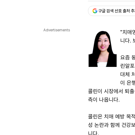
다국어뉴스
ENGLISH
Tiếng Việt
中文
구글 검색 선호 출처 
Advertisements
"치매
니다.
요즘 
린알포
대체 
이 은
콜린이 시장에서 퇴출
측이 나옵니다.
콜린은 치매 예방 목
성 논란과 함께 건강
니다.