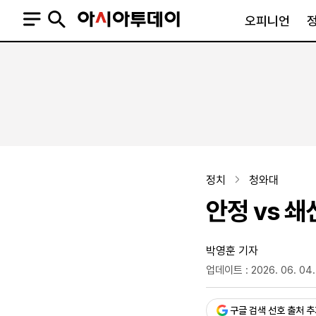
오피니언
오피니언
정치
사회
사설
정치일반
사회일반
칼럼·기고
청와대
사건·사고
기자의 눈
국회·정당
법원·검찰
피플
북한
교육·행정
정치
청와대
외교
노동·복지·환경
안정 vs 쇄
국방
보건·의학
정부
박영훈 기자
업데이트 : 2026. 06. 04.
승인 : 2026. 06. 04. 17:
SNS
뉴스스탠드
네이버블로그
아투TV(유튜브)
페이스북
구글 검색 선호 출처 