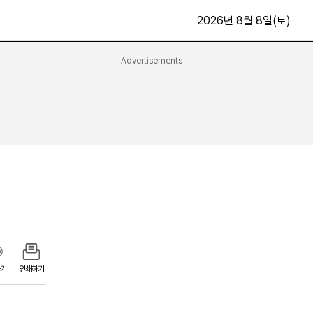
2026년 8월 8일(토)
Advertisements
문화·스포츠
최신
전체
방송
지면보기
가요
구독신청
영화
First Edition
문화
후원하기
카
종교
제보24시
스포츠
알립니다
여행
기
인쇄하기