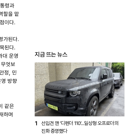
대통령과
 역할을 맡
점이다.
평가된다.
목된다.
지금 뜨는 뉴스
와대 운영
 무엇보
안정, 민
운영 방향
이 같은
주재하며
1
선입견 깬 ‘디펜더 110’…일상형 오프로더의
진화 증명했다