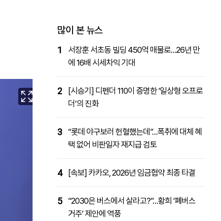
패밀리사이트
마켓파워
아투TV
대학동문골프최강전
많이 본 뉴스
1
서장훈 서초동 빌딩 450억 매물로…26년 만
에 16배 시세차익 기대
2
[시승기] 디펜더 110이 증명한 ‘일상형 오프로
더’의 진화
3
“롯데 야구보러 헌혈했는데”…폭취에 대체 혜
택 없어 비판일자 재지급 검토
4
[속보] 카카오, 2026년 임금협약 최종 타결
5
“2030은 버스에서 살라고?”…황희 ‘폐버스
거주’ 제안에 역풍