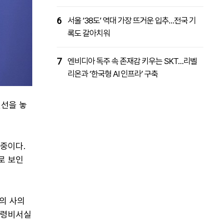
6
서울 ‘38도’ 역대 가장 뜨거운 입추…전국 기
록도 갈아치워
7
엔비디아 독주 속 존재감 키우는 SKT…리벨
리온과 ‘한국형 AI 인프라’ 구축
인선을 놓
 중이다.
로 보인
리의 사의
통령비서실