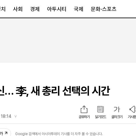
정치
사회
경제
아투시티
국제
문화·스포츠
경제
아투시티
국제
경제일반
종합
세계일반
정책
메트로
아시아·호주
금융·증권
경기·인천
북미
산업
세종·충청
중남미
IT·과학
영남
유럽
신… 李, 새 총리 선택의 시간
부동산
호남
중동·아프리
유통
강원
중기·벤처
제주
 18:14
공유하기
읽기모드
글자크기
기사듣
53
인스타그램
추가
Google 검색에서 아시아투데이 기사를 더 자주 볼 수 있습니다.