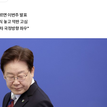
이르면 이번주 발표
식 놓고 막판 고심
년차 국정방향 좌우"