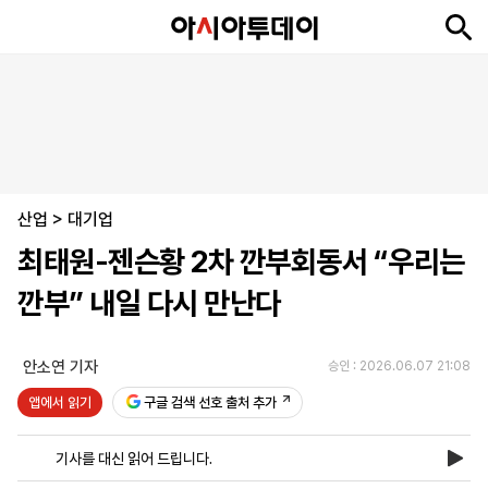
뉴
최
속
정
사
경
국
오
피
아
문
포
스
신
보
치
회
제
제
피
플
투
화
토
니
시
·
산업
언
티
스
>
대기업
포
최태원-젠슨황 2차 깐부회동서 “우리는
츠
깐부” 내일 다시 만난다
ENGLISH
中
Tiếng
文
Việt
안소연 기자
승인 : 2026.06.07 21:08
앱에서 읽기
구글 검색 선호 출처 추가
지
신
후
제
회
앱
면
문
원
보
사
설
기사를 대신 읽어 드립니다.
보
구
하
24
소
치
기
독
기
시
개