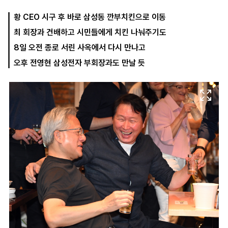
황 CEO 시구 후 바로 삼성동 깐부치킨으로 이동
최 회장과 건배하고 시민들에게 치킨 나눠주기도
마
운
대
켓
세
학
8일 오전 종로 서린 사옥에서 다시 만나고
파
동
워
문
오후 전영현 삼성전자 부회장과도 만날 듯
골
프