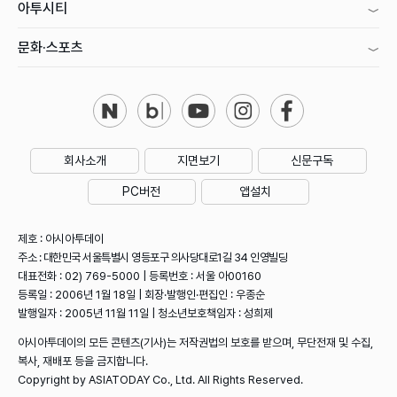
아투시티
문화·스포츠
회사소개
지면보기
신문구독
PC버전
앱설치
제호 : 아시아투데이
주소 : 대한민국 서울특별시 영등포구 의사당대로1길 34 인영빌딩
대표전화 : 02) 769-5000 | 등록번호 : 서울 아00160
등록일 : 2006년 1월 18일 | 회장·발행인·편집인 : 우종순
발행일자 : 2005년 11월 11일 | 청소년보호책임자 : 성희제
아시아투데이의 모든 콘텐츠(기사)는 저작권법의 보호를 받으며, 무단전재 및 수집,
복사, 재배포 등을 금지합니다.
Copyright by ASIATODAY Co., Ltd. All Rights Reserved.