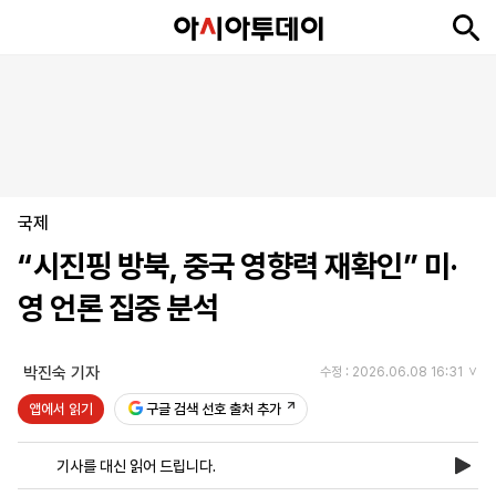
뉴
최
속
정
사
경
국
오
피
아
문
포
스
신
보
치
회
제
제
피
플
투
화
토
니
시
·
국제
언
티
스
포
“시진핑 방북, 중국 영향력 재확인” 미·
츠
영 언론 집중 분석
ENGLISH
中
Tiếng
文
Việt
박진숙 기자
수정 : 2026.06.08 16:31
앱에서 읽기
구글 검색 선호 출처 추가
지
신
후
제
회
앱
면
문
원
보
사
설
기사를 대신 읽어 드립니다.
보
구
하
24
소
치
기
독
기
시
개