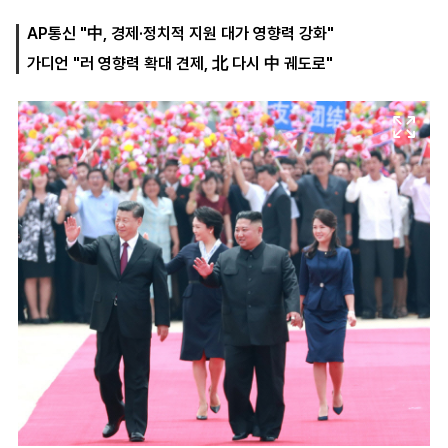
AP통신 "中, 경제·정치적 지원 대가 영향력 강화"
가디언 "러 영향력 확대 견제, 北 다시 中 궤도로"
마
운
대
켓
세
학
파
동
워
문
골
프