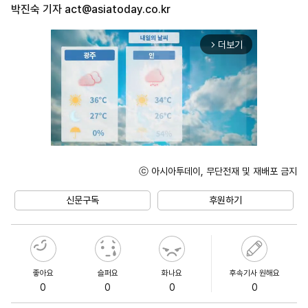
박진숙 기자
act@asiatoday.co.kr
더보기
arrow_forward_ios
ⓒ 아시아투데이, 무단전재 및 재배포 금지
Mute
신문구독
후원하기
좋아요
슬퍼요
화나요
후속기사 원해요
0
0
0
0