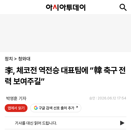
뉴
최
속
정
사
경
국
오
피
아
문
포
스
신
보
치
회
제
제
피
플
투
화
토
니
시
·
정치
언
티
스
>
청와대
포
李, 체코전 역전승 대표팀에 “韓 축구 전
츠
력 보여주길”
ENGLISH
中
Tiếng
文
Việt
박영훈 기자
승인 : 2026.06.12 17:54
앱에서 읽기
구글 검색 선호 출처 추가
지
신
후
제
회
앱
면
문
원
보
사
설
기사를 대신 읽어 드립니다.
보
구
하
24
소
치
기
독
기
시
개