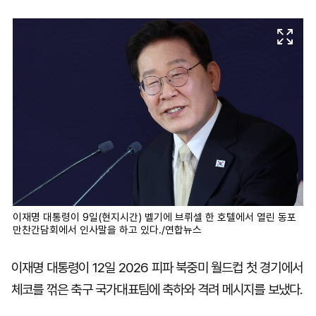
마
운
대
켓
세
학
파
동
워
문
골
프
이재명 대통령이 9일(현지시간) 벨기에 브뤼셀 한 호텔에서 열린 동포
만찬간담회에서 인사말을 하고 있다./연합뉴스
이재명 대통령이 12일 2026 피파 북중미 월드컵 첫 경기에서
체코를 꺾은 축구 국가대표팀에 축하와 격려 메시지를 보냈다.