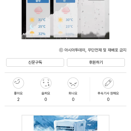
ⓒ 아시아투데이, 무단전재 및 재배포 금지
Unmute
신문구독
후원하기
좋아요
슬퍼요
화나요
후속기사 원해요
2
0
0
0