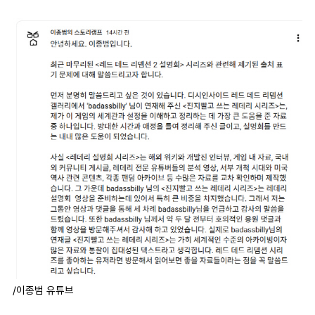
마
운
대
켓
세
학
파
동
워
문
골
프
/이종범 유튜브