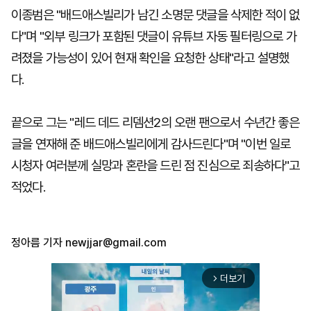
이종범은 "배드애스빌리가 남긴 소명문 댓글을 삭제한 적이 없
다"며 "외부 링크가 포함된 댓글이 유튜브 자동 필터링으로 가
려졌을 가능성이 있어 현재 확인을 요청한 상태"라고 설명했
다.
끝으로 그는 "레드 데드 리뎀션2의 오랜 팬으로서 수년간 좋은
글을 연재해 준 배드애스빌리에게 감사드린다"며 "이번 일로
시청자 여러분께 실망과 혼란을 드린 점 진심으로 죄송하다"고
적었다.
정아름 기자
newjjar@gmail.com
더보기
arrow_forward_ios