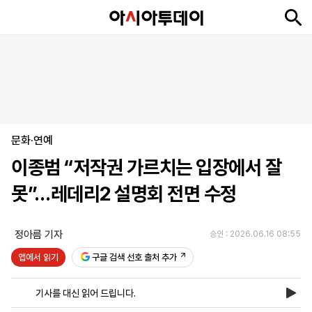
뉴
최
속
정
사
경
국
오
피
아
문
포
스
신
보
치
회
제
제
피
플
투
화
토
니
시
·
문화·연예
언
티
스
포
이종범 “저작권 가르치는 입장에서 잘
츠
못”…레데리2 설명회 전면 수정
ENGLISH
中
Tiếng
文
Việt
정아름 기자
승인 : 2026.06.16 08:55
앱에서 읽기
구글 검색 선호 출처 추가
지
신
후
제
회
앱
면
문
원
보
사
설
기사를 대신 읽어 드립니다.
보
구
하
24
소
치
기
독
기
시
개