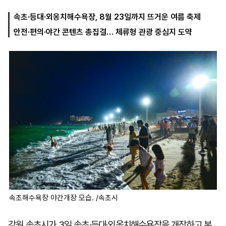
속초·등대·외옹치해수욕장, 8월 23일까지 뜨거운 여름 축제
안전·편의·야간 콘텐츠 총집결… 체류형 관광 중심지 도약
마
운
대
켓
세
학
파
동
워
문
골
프
속초해수욕장 야간개장 모습. /속초시
강원 속초시가 3일 속초·등대·외옹치해수욕장을 개장하고 본