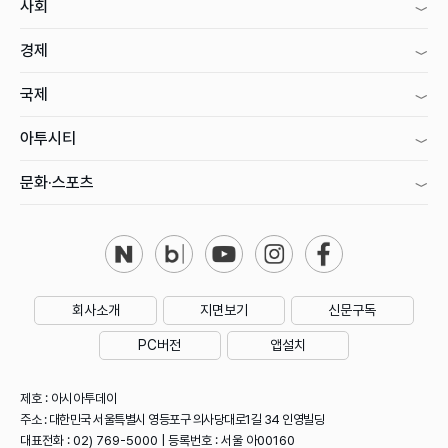
사회
경제
국제
아투시티
문화·스포츠
회사소개
지면보기
신문구독
PC버전
앱설치
제호 : 아시아투데이
주소 : 대한민국 서울특별시 영등포구 의사당대로1길 34 인영빌딩
대표전화 : 02) 769-5000 | 등록번호 : 서울 아00160