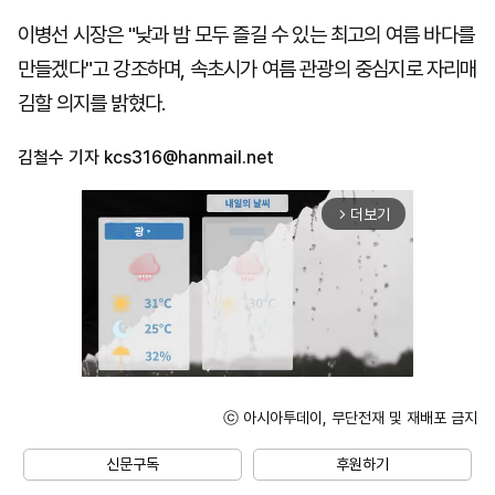
이병선 시장은 "낮과 밤 모두 즐길 수 있는 최고의 여름 바다를
만들겠다"고 강조하며, 속초시가 여름 관광의 중심지로 자리매
김할 의지를 밝혔다.
김철수 기자
kcs316@hanmail.net
더보기
arrow_forward_ios
ⓒ 아시아투데이, 무단전재 및 재배포 금지
Unmute
신문구독
후원하기