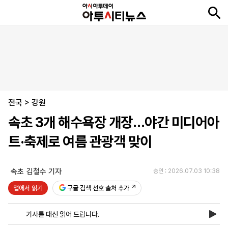
뉴
최
속
정
사
경
국
오
피
아
문
포
스
신
보
치
회
제
제
피
플
투
화
토
니
시
·
전국
언
티
스
>
강원
포
속초 3개 해수욕장 개장…야간 미디어아
츠
트·축제로 여름 관광객 맞이
ENGLISH
中
Tiếng
文
Việt
속초
김철수 기자
승인 : 2026.07.03 10:38
앱에서 읽기
구글 검색 선호 출처 추가
지
신
후
제
회
앱
면
문
원
보
사
설
기사를 대신 읽어 드립니다.
보
구
하
24
소
치
기
독
기
시
개