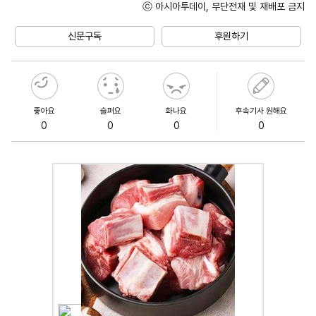
ⓒ 아시아투데이, 무단전재 및 재배포 금지
Unmute
신문구독
후원하기
좋아요
슬퍼요
화나요
후속기사 원해요
0
0
0
0