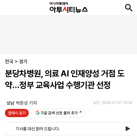
뉴
최
속
정
사
경
국
오
피
아
문
포
스
신
보
치
회
제
제
피
플
투
화
토
니
시
·
전국
언
티
스
>
경기
포
분당차병원, 의료 AI 인재양성 거점 도
츠
약…정부 교육사업 수행기관 선정
ENGLISH
中
Tiếng
文
Việt
성남
박준성 기자
승인 : 2026.07.07 10:14
앱에서 읽기
구글 검색 선호 출처 추가
지
신
후
제
회
앱
면
문
원
보
사
설
기사를 대신 읽어 드립니다.
보
구
하
24
소
치
기
독
기
시
개