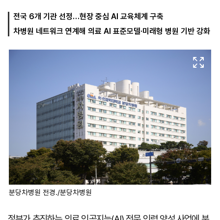
전국 6개 기관 선정…현장 중심 AI 교육체계 구축
차병원 네트워크 연계해 의료 AI 표준모델·미래형 병원 기반 강화
마
운
대
켓
세
학
파
동
워
문
골
프
분당차병원 전경./분당차병원
정부가 추진하는 의료 인공지능(AI) 전문 인력 양성 사업에 분