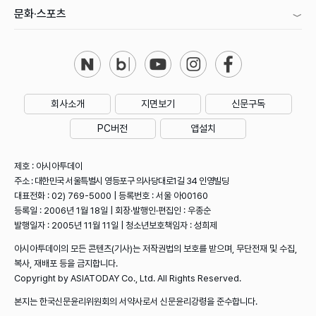
문화·스포츠
회사소개
지면보기
신문구독
PC버전
앱설치
제호 : 아시아투데이
주소 : 대한민국 서울특별시 영등포구 의사당대로1길 34 인영빌딩
대표전화 : 02) 769-5000 | 등록번호 : 서울 아00160
등록일 : 2006년 1월 18일 | 회장·발행인·편집인 : 우종순
발행일자 : 2005년 11월 11일 | 청소년보호책임자 : 성희제
아시아투데이의 모든 콘텐츠(기사)는 저작권법의 보호를 받으며, 무단전재 및 수집,
복사, 재배포 등을 금지합니다.
Copyright by ASIATODAY Co., Ltd. All Rights Reserved.
본지는 한국신문윤리위원회의 서약사로서 신문윤리강령을 준수합니다.