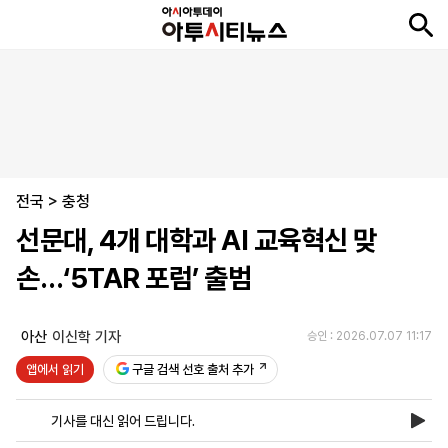
뉴
최
속
정
사
경
국
오
피
아
문
포
스
신
보
치
회
제
제
피
플
투
화
토
니
시
·
전국
언
티
스
>
충청
포
선문대, 4개 대학과 AI 교육혁신 맞
츠
손…‘5TAR 포럼’ 출범
ENGLISH
中
Tiếng
文
Việt
아산
이신학 기자
승인 : 2026.07.07 11:17
앱에서 읽기
구글 검색 선호 출처 추가
지
신
후
제
회
앱
면
문
원
보
사
설
기사를 대신 읽어 드립니다.
보
구
하
24
소
치
기
독
기
시
개