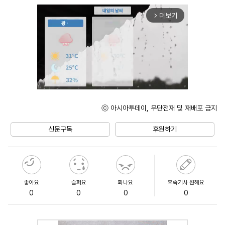
더보기
arrow_forward_ios
ⓒ 아시아투데이, 무단전재 및 재배포 금지
Unmute
신문구독
후원하기
좋아요
슬퍼요
화나요
후속기사 원해요
0
0
0
0