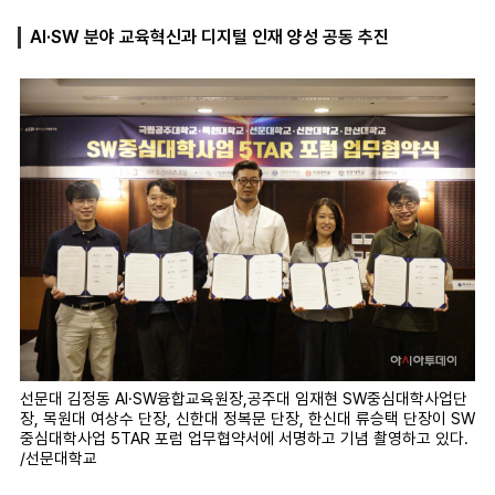
AI·SW 분야 교육혁신과 디지털 인재 양성 공동 추진
마
운
대
켓
세
학
파
동
워
문
골
프
선문대 김정동 AI·SW융합교육원장,공주대 임재현 SW중심대학사업단
장, 목원대 여상수 단장, 신한대 정복문 단장, 한신대 류승택 단장이 SW
중심대학사업 5TAR 포럼 업무협약서에 서명하고 기념 촬영하고 있다.
/선문대학교