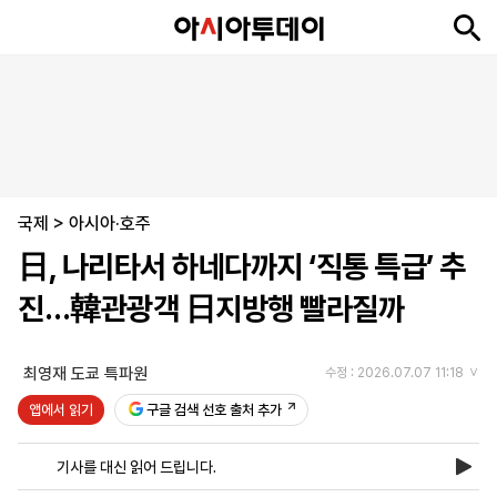
뉴
최
속
정
사
경
국
오
피
아
문
포
스
신
보
치
회
제
제
피
플
투
화
토
니
시
·
국제
언
티
스
>
아시아·호주
포
日, 나리타서 하네다까지 ‘직통 특급’ 추
츠
진…韓관광객 日지방행 빨라질까
ENGLISH
中
Tiếng
文
Việt
최영재 도쿄 특파원
수정 : 2026.07.07 11:18
앱에서 읽기
구글 검색 선호 출처 추가
지
신
후
제
회
앱
면
문
원
보
사
설
기사를 대신 읽어 드립니다.
보
구
하
24
소
치
기
독
기
시
개