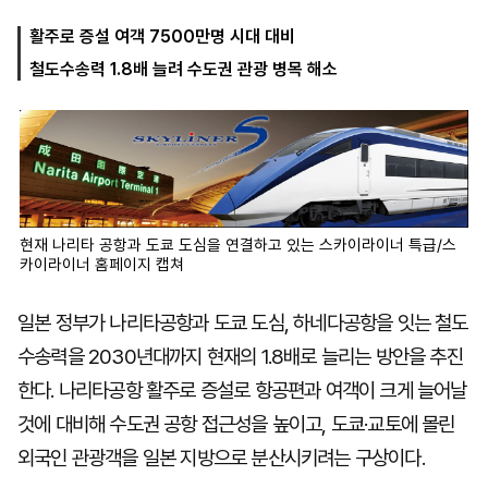
활주로 증설 여객 7500만명 시대 대비
철도수송력 1.8배 늘려 수도권 관광 병목 해소
마
운
대
켓
세
학
파
동
워
문
골
프
현재 나리타 공항과 도쿄 도심을 연결하고 있는 스카이라이너 특급/스
카이라이너 홈페이지 캡쳐
일본 정부가 나리타공항과 도쿄 도심, 하네다공항을 잇는 철도
수송력을 2030년대까지 현재의 1.8배로 늘리는 방안을 추진
한다. 나리타공항 활주로 증설로 항공편과 여객이 크게 늘어날
것에 대비해 수도권 공항 접근성을 높이고, 도쿄·교토에 몰린
외국인 관광객을 일본 지방으로 분산시키려는 구상이다.