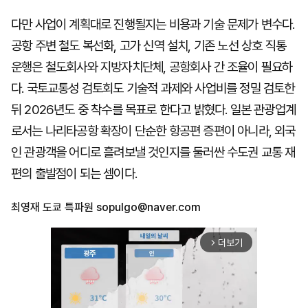
다만 사업이 계획대로 진행될지는 비용과 기술 문제가 변수다.
공항 주변 철도 복선화, 고가 신역 설치, 기존 노선 상호 직통
운행은 철도회사와 지방자치단체, 공항회사 간 조율이 필요하
다. 국토교통성 검토회도 기술적 과제와 사업비를 정밀 검토한
뒤 2026년도 중 착수를 목표로 한다고 밝혔다. 일본 관광업계
로서는 나리타공항 확장이 단순한 항공편 증편이 아니라, 외국
인 관광객을 어디로 흘려보낼 것인지를 둘러싼 수도권 교통 재
편의 출발점이 되는 셈이다.
최영재 도쿄 특파원
sopulgo@naver.com
더보기
arrow_forward_ios