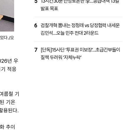
5
13시간30분 난상토론한 李…공급대책 13일
발표 목표
6
검찰개혁 뽐내는 정청래 vs 당정협력 내세운
김민석…오늘 민주 전대 2라운드
있다./오
7
[단독]15사단 ‘투표권 미보장’…초급간부들이
질책 두려워 ‘자체누락’
26년 우
위기 적응
 여름철 기
된 기온
활용된다.
변화 추이