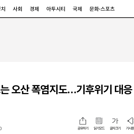
정치
사회
경제
아투시티
국제
문화·스포츠
경제
아투시티
국제
경제일반
종합
세계일반
정책
메트로
아시아·호주
금융·증권
경기·인천
북미
산업
세종·충청
중남미
IT·과학
영남
유럽
는 오산 폭염지도…기후위기 대응
부동산
호남
중동·아프리
유통
강원
중기·벤처
제주
0
공유하기
읽기모드
글자크기
기사듣
인스타그램