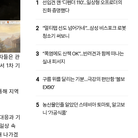
1
선입견 깬 ‘디펜더 110’…일상형 오프로더의
진화 증명했다
2
“멀티탭 선도 넘어가네”…삼성 비스포크 로봇
청소기 써보니
3
“폭염에도 산책 OK”…반려견과 함께 떠나는
자들은 관
실내 피서지
서 1차 기
4
구름 위를 달리는 기분…극강의 편안함 ‘볼보
EX90’
통해 지역
5
농산물인줄 알았던 스테비아 토마토, 알고보
니 ‘가공식품’
대응과 기
일상 속
해 나가겠