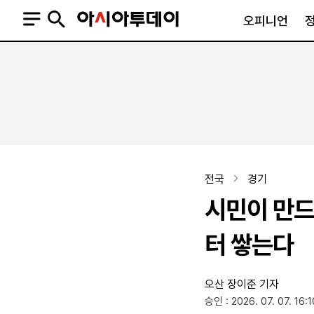
오피니언
오피니언
정치
사회
사설
정치일반
사회일반
칼럼·기고
청와대
사건·사고
기자의 눈
국회·정당
법원·검찰
피플
북한
교육·행정
전국
경기
외교
노동·복지·환경
시민이 만드
국방
보건·의학
정부
터 쌓는다
오산
장이준 기자
SNS
승인 : 2026. 07. 07. 16:1
뉴스스탠드
네이버블로그
아투TV(유튜브)
페이스북