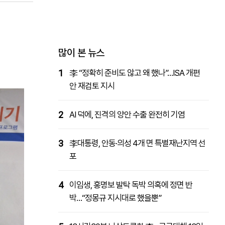
패밀리사이트
마켓파워
아투TV
대학동문골프최강전
많이 본 뉴스
1
李 “정확히 준비도 않고 왜 했나”…ISA 개편
안 재검토 지시
2
AI 덕에, 진격의 양안 수출 완전히 기염
3
李대통령, 안동·의성 4개 면 특별재난지역 선
포
4
이임생, 홍명보 발탁 독박 의혹에 정면 반
박…“정몽규 지시대로 했을뿐”