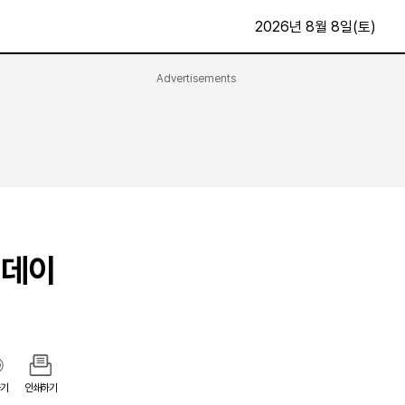
2026년 8월 8일(토)
Advertisements
문화·스포츠
최신
전체
방송
지면보기
가요
구독신청
영화
First Edition
문화
후원하기
 데이
카
종교
제보24시
스포츠
알립니다
여행
기
인쇄하기