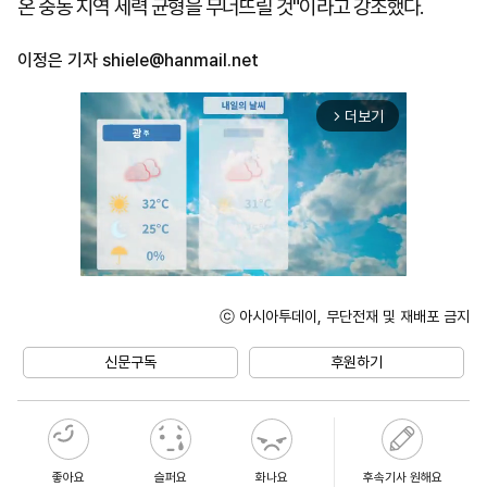
온 중동 지역 세력 균형을 무너뜨릴 것"이라고 강조했다.
이정은 기자
shiele@hanmail.net
더보기
arrow_forward_ios
ⓒ 아시아투데이, 무단전재 및 재배포 금지
Unmute
신문구독
후원하기
좋아요
슬퍼요
화나요
후속기사 원해요