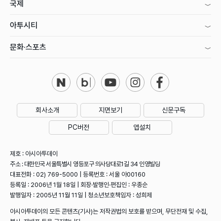
국제
아투시티
문화·스포츠
회사소개
지면보기
신문구독
PC버전
앱설치
제호 : 아시아투데이
주소 : 대한민국 서울특별시 영등포구 의사당대로1길 34 인영빌딩
대표전화 : 02) 769-5000 | 등록번호 : 서울 아00160
등록일 : 2006년 1월 18일 | 회장·발행인·편집인 : 우종순
발행일자 : 2005년 11월 11일 | 청소년보호책임자 : 성희제
아시아투데이의 모든 콘텐츠(기사)는 저작권법의 보호를 받으며, 무단전재 및 수집,