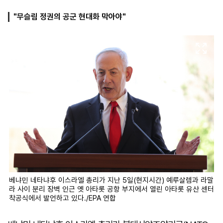
"무슬림 정권의 공군 현대화 막아야"
마
운
대
켓
세
학
파
동
워
문
골
프
베냐민 네타냐후 이스라엘 총리가 지난 5일(현지시간) 예루살렘과 라말
라 사이 분리 장벽 인근 옛 아타롯 공항 부지에서 열린 아타롯 유산 센터
착공식에서 발언하고 있다./EPA 연합