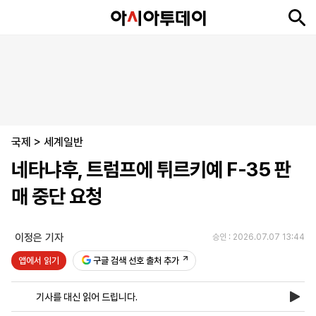
뉴
최
속
정
사
경
국
오
피
아
문
포
스
신
보
치
회
제
제
피
플
투
화
토
니
시
·
국제
언
티
스
>
세계일반
포
네타냐후, 트럼프에 튀르키예 F-35 판
츠
매 중단 요청
ENGLISH
中
Tiếng
文
Việt
이정은 기자
승인 : 2026.07.07 13:44
앱에서 읽기
구글 검색 선호 출처 추가
지
신
후
제
회
앱
면
문
원
보
사
설
기사를 대신 읽어 드립니다.
보
구
하
24
소
치
기
독
기
시
개