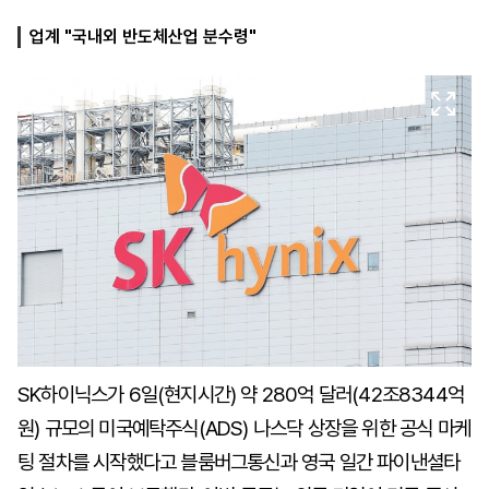
업계 "국내외 반도체산업 분수령"
마
운
대
켓
세
학
파
동
워
문
골
프
SK하이닉스가 6일(현지시간) 약 280억 달러(42조8344억
원) 규모의 미국예탁주식(ADS) 나스닥 상장을 위한 공식 마케
팅 절차를 시작했다고 블룸버그통신과 영국 일간 파이낸셜타