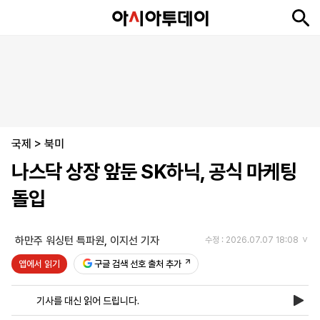
뉴
최
속
정
사
경
국
오
피
아
문
포
스
신
보
치
회
제
제
피
플
투
화
토
니
시
·
국제
언
티
스
>
북미
포
나스닥 상장 앞둔 SK하닉, 공식 마케팅
츠
돌입
ENGLISH
中
Tiếng
文
Việt
하만주 워싱턴 특파원
,
이지선 기자
수정 : 2026.07.07 18:08
앱에서 읽기
구글 검색 선호 출처 추가
지
신
후
제
회
앱
면
문
원
보
사
설
기사를 대신 읽어 드립니다.
보
구
하
24
소
치
기
독
기
시
개