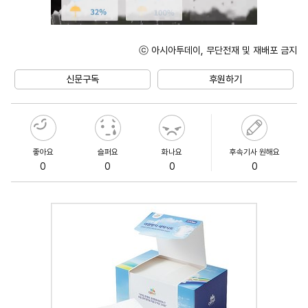
ⓒ 아시아투데이, 무단전재 및 재배포 금지
Unmute
신문구독
후원하기
좋아요
슬퍼요
화나요
후속기사 원해요
0
0
0
0