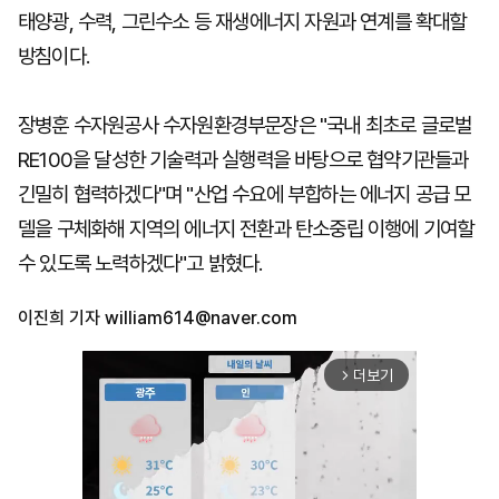
태양광, 수력, 그린수소 등 재생에너지 자원과 연계를 확대할
방침이다.
장병훈 수자원공사 수자원환경부문장은 "국내 최초로 글로벌
RE100을 달성한 기술력과 실행력을 바탕으로 협약기관들과
긴밀히 협력하겠다"며 "산업 수요에 부합하는 에너지 공급 모
델을 구체화해 지역의 에너지 전환과 탄소중립 이행에 기여할
수 있도록 노력하겠다"고 밝혔다.
이진희 기자
william614@naver.com
더보기
arrow_forward_ios