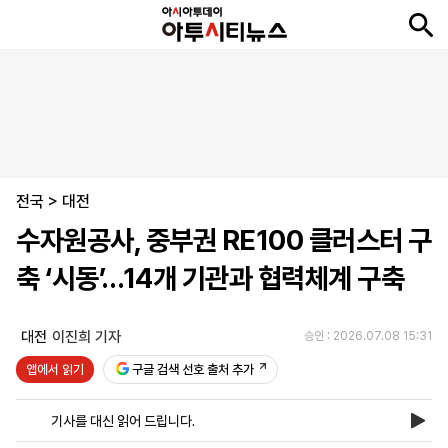
뉴
최
속
정
사
경
국
오
피
아
문
포
스
신
보
치
회
제
제
피
플
투
화
토
니
시
·
전국
언
티
스
>
대전
포
수자원공사, 중부권 RE100 클러스터 구
츠
축 ‘시동’…14개 기관과 협력체계 구축
ENGLISH
中
Tiếng
文
Việt
대전
이진희 기자
승인 : 2026.07.08 15:31
앱에서 읽기
구글 검색 선호 출처 추가
지
신
후
제
회
앱
면
문
원
보
사
설
기사를 대신 읽어 드립니다.
보
구
하
24
소
치
기
독
기
시
개