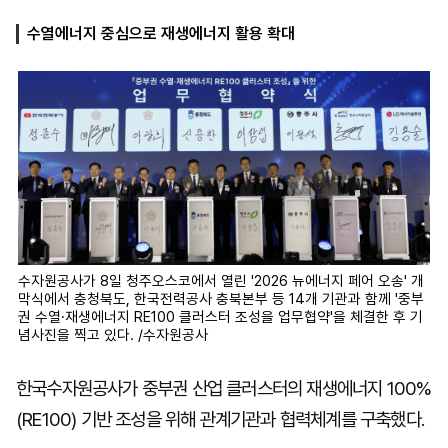
수열에너지 중심으로 재생에너지 활용 확대
마
운
대
켓
세
학
파
동
워
문
골
프
수자원공사가 8일 청주오스코에서 열린 '2026 뉴에너지 페어 오송' 개
막식에서 충청북도, 한국전력공사 충북본부 등 14개 기관과 함께 '중부
권 수열·재생에너지 RE100 클러스터 조성을 업무협약'을 체결한 후 기
념사진을 찍고 있다. /수자원공사
한국수자원공사가 중부권 산업 클러스터의 재생에너지 100%
(RE100) 기반 조성을 위해 관계기관과 협력체계를 구축했다.