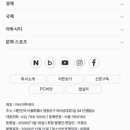
경제
국제
아투시티
문화·스포츠
회사소개
지면보기
신문구독
PC버전
앱설치
제호 : 아시아투데이
주소 : 대한민국 서울특별시 영등포구 의사당대로1길 34 인영빌딩
대표전화 : 02) 769-5000 | 등록번호 : 서울 아00160
등록일 : 2006년 1월 18일 | 회장·발행인·편집인 : 우종순
발행일자 : 2005년 11월 11일 | 청소년보호책임자 : 성희제