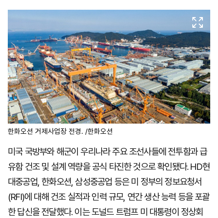
마
운
대
켓
세
학
파
동
워
문
골
프
한화오션 거제사업장 전경. /한화오션
미국 국방부와 해군이 우리나라 주요 조선사들에 전투함과 급
유함 건조 및 설계 역량을 공식 타진한 것으로 확인됐다. HD현
대중공업, 한화오션, 삼성중공업 등은 미 정부의 정보요청서
(RFI)에 대해 건조 실적과 인력 규모, 연간 생산 능력 등을 포괄
한 답신을 전달했다. 이는 도널드 트럼프 미 대통령이 정상회