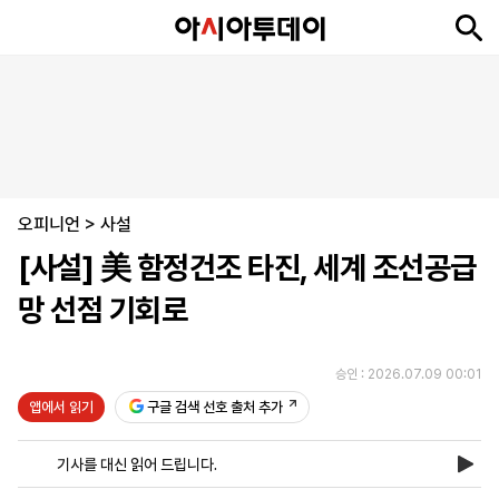
뉴
최
속
정
사
경
국
오
피
아
문
포
스
신
보
치
회
제
제
피
플
투
화
토
니
시
·
오피니언
언
티
스
>
사설
포
[사설] 美 함정건조 타진, 세계 조선공급
츠
망 선점 기회로
ENGLISH
中
Tiếng
文
Việt
승인 : 2026.07.09 00:01
앱에서 읽기
구글 검색 선호 출처 추가
지
신
후
제
회
앱
면
문
원
보
사
설
기사를 대신 읽어 드립니다.
보
구
하
24
소
치
기
독
기
시
개