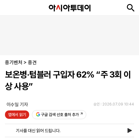
뉴
최
속
정
사
경
국
오
피
아
문
포
스
신
보
치
회
제
제
피
플
투
화
토
니
시
·
중기벤처
언
티
스
>
중견
포
보온병·텀블러 구입자 62% “주 3회 이
츠
상 사용”
ENGLISH
中
Tiếng
文
Việt
이수일 기자
승인 : 2026.07.09 10:44
앱에서 읽기
구글 검색 선호 출처 추가
지
신
후
제
회
앱
면
문
원
보
사
설
기사를 대신 읽어 드립니다.
보
구
하
24
소
치
기
독
기
시
개