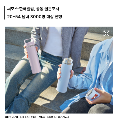
써모스·한국갤럽, 공동 설문조사
20~54 남녀 3000명 대상 진행
마
운
대
켓
세
학
파
동
워
문
골
프
써모스가 선보인 캐리 핸들 텀블러 600㎖.