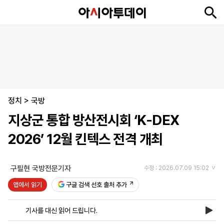
뉴
최
속
정
사
경
국
오
피
아
문
포
스
신
보
치
회
제
제
피
플
투
화
토
니
시
·
정치
언
티
스
>
국방
포
지상군 통합 방산전시회 ‘K-DEX
츠
2026’ 12월 킨텍스 전격 개최
ENGLISH
中
Tiếng
文
Việt
구필현 국방전문기자
수정 : 2026.07.09 15:02
앱에서 읽기
구글 검색 선호 출처 추가
지
신
후
제
회
앱
면
문
원
보
사
설
기사를 대신 읽어 드립니다.
보
구
하
24
소
치
기
독
기
시
개