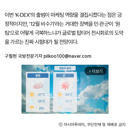
이번 'K-DEX'의 출범이 마케팅 역량을 결집시켰다는 점은 긍
정적이지만, '12월 비수기'라는 거대한 장벽을 민·관·군이 '원
팀'으로 어떻게 극복하느냐가 글로벌 탑티어 전시회로의 도약
을 가르는 진짜 시험대가 될 전망이다.
구필현 국방전문기자
pilkoo100@naver.com
더보기
arrow_forward_ios
ⓒ 아시아투데이, 무단전재 및 재배포 금지
Unmute