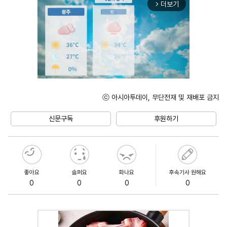
더보기
arrow_forward_ios
ⓒ 아시아투데이, 무단전재 및 재배포 금지
Unmute
신문구독
후원하기
좋아요
슬퍼요
화나요
후속기사 원해요
0
0
0
0