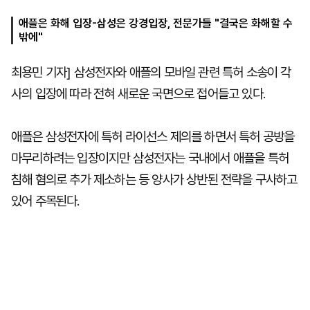
애플은 화해 입장-삼성은 강경입장, 전문가들 "결국은 화해할 수
밖에"
마
운
대
켓
세
학
최용민 기자] 삼성전자와 애플의 모바일 관련 특허 소송이 각
파
동
워
문
사의 입장에 따라 전혀 새로운 국면으로 접어들고 있다.
골
프
애플은 삼성전자에 특허 라이선스 제의를 하면서 특허 공방을
마무리하려는 입장이지만 삼성전자는 국내에서 애플을 특허
침해 혐의로 추가 제소하는 등 양사가 상반된 전략을 구사하고
있어 주목된다.