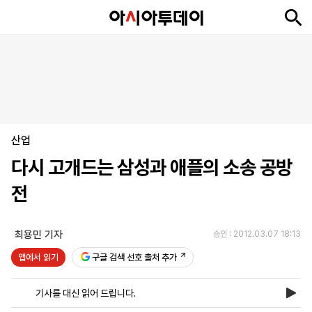
뉴
최
속
정
사
경
국
오
피
아
문
포
스
신
보
치
회
제
제
피
플
투
화
토
니
시
·
산업
언
티
스
포
다시 고개드는 삼성과 애플의 소송 공방
츠
전
ENGLISH
中
Tiếng
文
Việt
최용민 기자
승인 : 2012.03.07 18:13
앱에서 읽기
구글 검색 선호 출처 추가
지
신
후
제
회
앱
면
문
원
보
사
설
기사를 대신 읽어 드립니다.
보
구
하
24
소
치
기
독
기
시
개