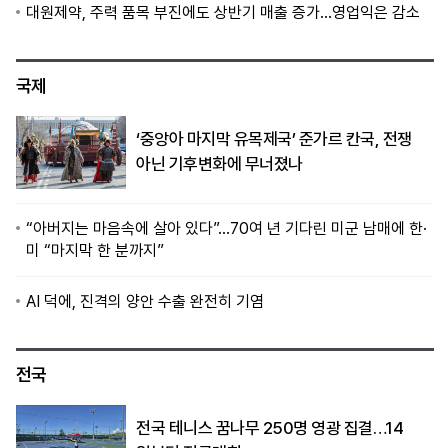
대원제약, 주력 품목 부진에도 상반기 매출 증가…영업익은 감소
국제
‘중앙아 마지막 유목제국’ 준가르 칸국, 전쟁
아닌 기후변화에 무너졌나
“아버지는 마음속에 살아 있다”…70여 년 기다린 미군 남매에 한·
미 “마지막 한 분까지”
AI 덕에, 진격의 양안 수출 완전히 기염
전국
전국 테니스 꿈나무 250명 영광 집결…14