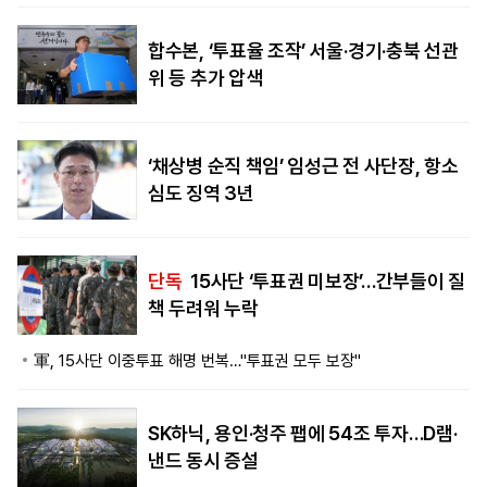
합수본, ‘투표율 조작’ 서울·경기·충북 선관
위 등 추가 압색
‘채상병 순직 책임’ 임성근 전 사단장, 항소
심도 징역 3년
단독
15사단 ‘투표권 미보장’…간부들이 질
책 두려워 누락
軍, 15사단 이중투표 해명 번복…"투표권 모두 보장"
SK하닉, 용인·청주 팹에 54조 투자…D램·
낸드 동시 증설