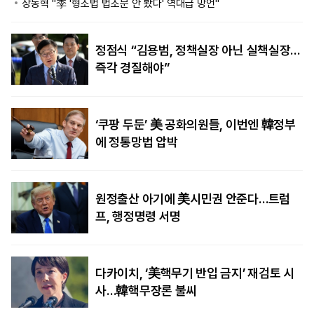
장동혁 "李 '형소법 법조문 안 봤다' 역대급 망언"
정점식 “김용범, 정책실장 아닌 실책실장…
즉각 경질해야”
‘쿠팡 두둔’ 美 공화의원들, 이번엔 韓정부
에 정통망법 압박
원정출산 아기에 美시민권 안준다…트럼
프, 행정명령 서명
다카이치, ‘美핵무기 반입 금지’ 재검토 시
사…韓핵무장론 불씨