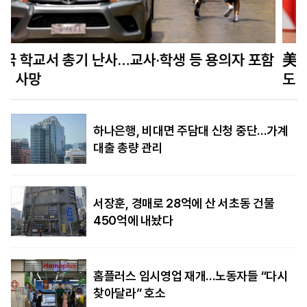
함
美정보당국 “푸틴, 수년 내 나토 회원국 공격할 수
도…결속력 시험”
하나은행, 비대면 주담대 신청 중단…가계
대출 총량 관리
서장훈, 경매로 28억에 산 서초동 건물
450억에 내놨다
홈플러스 임시영업 재개…노동자들 “다시
찾아달라” 호소