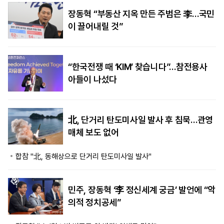
장동혁 “부동산 지옥 만든 주범은 李…국민
이 끌어내릴 것”
“한국전쟁 때 ‘KIM’ 찾습니다”…참전용사
아들이 나섰다
北, 단거리 탄도미사일 발사 후 침묵…관영
매체 보도 없어
합참 "北, 동해상으로 단거리 탄도미사일 발사"
민주, 장동혁 ‘李 정신세계 궁금’ 발언에 “악
의적 정치공세”