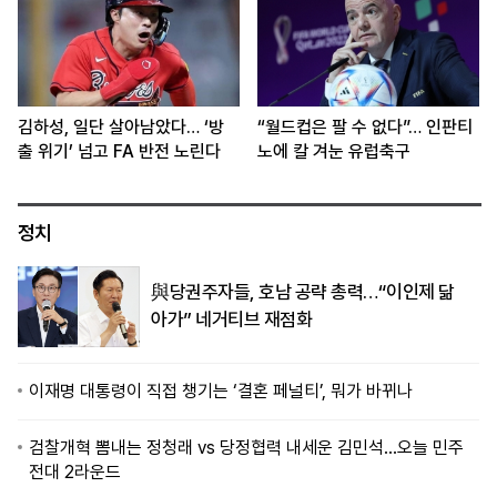
김하성, 일단 살아남았다… ‘방
“월드컵은 팔 수 없다”… 인판티
출 위기’ 넘고 FA 반전 노린다
노에 칼 겨눈 유럽축구
정치
與당권주자들, 호남 공략 총력…“이인제 닮
아가” 네거티브 재점화
이재명 대통령이 직접 챙기는 ‘결혼 페널티’, 뭐가 바뀌나
검찰개혁 뽐내는 정청래 vs 당정협력 내세운 김민석…오늘 민주
전대 2라운드