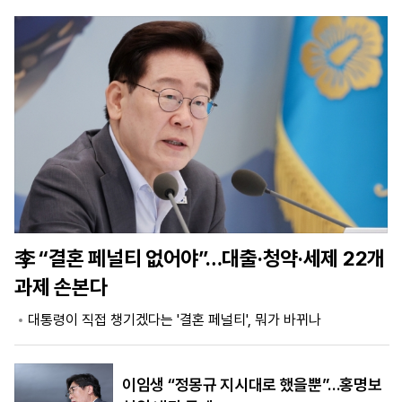
마
운
대
켓
세
학
파
동
워
문
골
프
李 “결혼 페널티 없어야”…대출·청약·세제 22개
과제 손본다
대통령이 직접 챙기겠다는 '결혼 페널티', 뭐가 바뀌나
이임생 “정몽규 지시대로 했을뿐”…홍명보