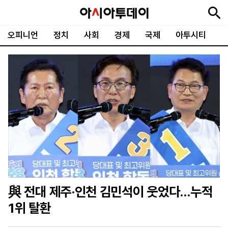
오피니언
정치
사회
경제
국제
아투시티
뉴
최
속
정
사
경
국
오
피
아
문
포
스
신
보
치
회
제
제
피
플
투
화
토
니
시
·
언
티
스
포
츠
ENGLISH
中
Tiếng
文
Việt
與 전대 제주·인천 김민석이 웃었다…누적
지
신
후
제
회
앱
1위 탈환
면
문
원
보
사
설
보
구
하
24
소
치
기
독
기
시
개