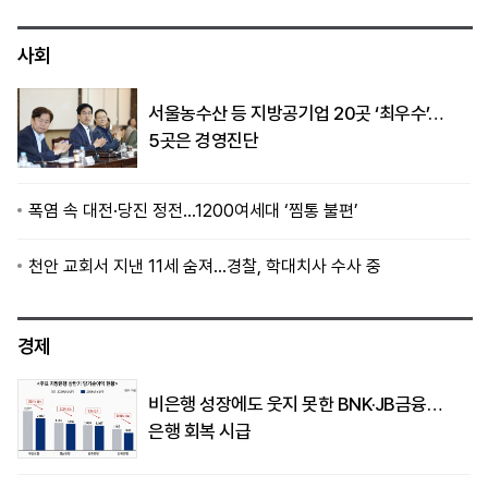
사회
서울농수산 등 지방공기업 20곳 ‘최우수’…
5곳은 경영진단
폭염 속 대전·당진 정전…1200여세대 ‘찜통 불편’
천안 교회서 지낸 11세 숨져…경찰, 학대치사 수사 중
경제
비은행 성장에도 웃지 못한 BNK·JB금융…
은행 회복 시급