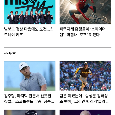
빌보드 정상 다음에도 도전…스
파죽지세 흥행몰이 ‘스파이더
트레이 키즈
맨’…마침내 ‘호프’ 제쳤다
스포츠
김주형, 마지막 관문서 산뜻한
팀은 이겼는데…송성문·김하성
첫발…‘스코틀랜드 우승’ 상승세
또 벤치, ‘코리안 빅리거’들의 고
이어간다
민