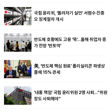
국힘 윤리위, ‘돌려차기 실언’ 서범수·진종
오 징계절차 개시
반도체 호황에도 고용 ‘뚝’…올해 취업자 증
가 전망 ‘반토막’
美, ‘반도체 핵심 원료’ 폴리실리콘 파생상
품에 15% 관세
‘내홍 책임’ 국힘 윤리위원 2명 사퇴…“위원
장도 사퇴해야”