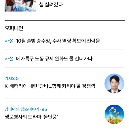
실 실려갔다
오피니언
사설
10월 출범 중수청, 수사 역량 확보에 전력을
사설
메가특구 노동 규제 완화도 물 건너가나
기자의눈
K-배터리에 내린 ‘단비’…함께 키워야 할 경쟁력
김대년의 잡초이야기-95
생로병사의 드라마 ‘돌단풍’