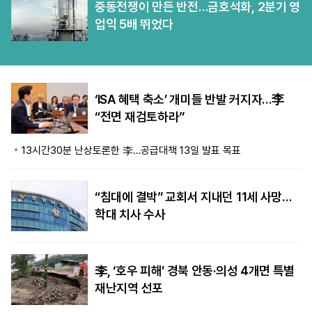
중동전쟁이 만든 반전…금호석화, 2분기 영
업익 5배 뛰었다
‘ISA 혜택 축소’ 개미들 반발 커지자…李
“전면 재검토하라”
13시간30분 난상토론한 李…공급대책 13일 발표 목표
“침대에 결박” 교회서 지내던 11세 사망…
학대 치사 수사
李, ‘호우 피해’ 경북 안동·의성 4개면 특별
재난지역 선포