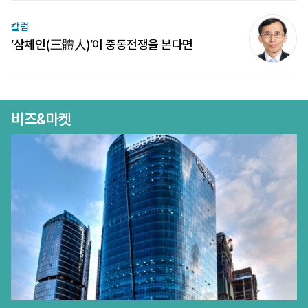
칼럼
‘삼체인(三體人)’이 중동전쟁을 본다면
비즈&마켓