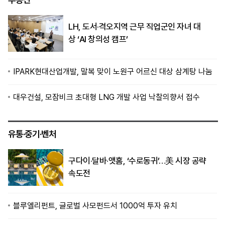
LH, 도서·격오지역 근무 직업군인 자녀 대
상 ‘AI 창의성 캠프’
IPARK현대산업개발, 말복 맞이 노원구 어르신 대상 삼계탕 나눔
대우건설, 모잠비크 초대형 LNG 개발 사업 낙찰의향서 접수
유통·중기·벤처
구다이·달바·앳홈, ‘수로동귀’…美 시장 공략
속도전
블루엘리펀트, 글로벌 사모펀드서 1000억 투자 유치