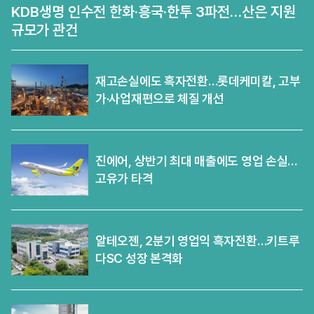
KDB생명 인수전 한화·흥국·한투 3파전…산은 지원
규모가 관건
재고손실에도 흑자전환…롯데케미칼, 고부
가·사업재편으로 체질 개선
진에어, 상반기 최대 매출에도 영업 손실…
고유가 타격
알테오젠, 2분기 영업익 흑자전환…키트루
다SC 성장 본격화