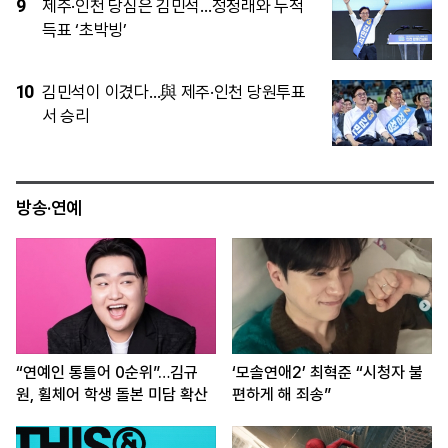
4
검찰개혁 뽐내는 정청래 vs 당정협력 내
세운 김민석…오늘 민주 전대 2라운드
5
이재명 대통령이 직접 챙기는 ‘결혼 페널
티’, 뭐가 바뀌나
방송·연예
“연예인 통틀어 0순위”…김규
‘모솔연애2’ 최혁준 “시청자 불
원, 휠체어 학생 돌본 미담 확산
편하게 해 죄송”