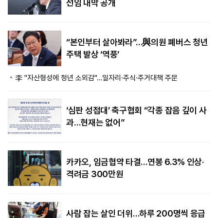
선임 내막 공개
“본인부터 살아봐라”…與의원 폐버스 청년
주택 발상 ‘역풍’
李 "자산형성에 청년 소외감"…일자리·주식·주거대책 주문
‘심판 성접대’ 축구협회 “각종 잡음 깊이 사
과…현재는 없어”
카카오, 임금협약 타결…연봉 6.3% 인상·
격려금 300만원
사람 잡는 살인 더위…하루 200명씩 응급