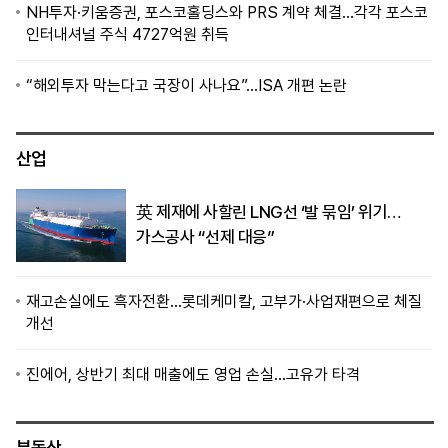
NH투자·키움증권, 포스코홀딩스와 PRS 계약 체결…각각 포스코
인터내셔널 주식 4727억원 취득
“해외투자 막는다고 국장이 사나요”…ISA 개편 논란
산업
英 제재에 사할린 LNG선 ‘발 묶임’ 위기…
가스공사 “선제 대응”
재고손실에도 흑자전환…롯데케미칼, 고부가·사업재편으로 체질
개선
진에어, 상반기 최대 매출에도 영업 손실…고유가 타격
부동산