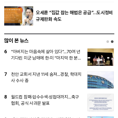
오세훈 “집값 잡는 해법은 공급”…도시정비
규제완화 속도
많이 본 뉴스
1
이임생, 홍명보 발탁 독박 의혹에 정면 반
박…“정몽규 지시대로 했을뿐”
2
“결혼 망설이는 일 없어야”…李, ‘결혼 페
널티’ 22개 과제 점검 지시
3
[속보] 김민석, 與전당대회 제주·인천 당
원투표서 승리