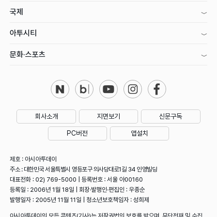
국제
아투시티
문화·스포츠
회사소개
지면보기
신문구독
PC버전
앱설치
제호 : 아시아투데이
주소 : 대한민국 서울특별시 영등포구 의사당대로1길 34 인영빌딩
대표전화 : 02) 769-5000 | 등록번호 : 서울 아00160
등록일 : 2006년 1월 18일 | 회장·발행인·편집인 : 우종순
발행일자 : 2005년 11월 11일 | 청소년보호책임자 : 성희제
아시아투데이의 모든 콘텐츠(기사)는 저작권법의 보호를 받으며, 무단전재 및 수집,