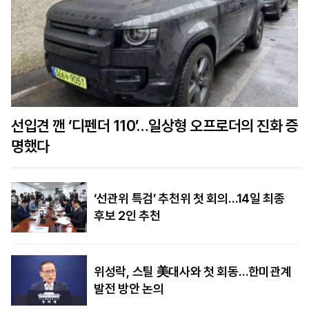
선입견 깬 ‘디펜더 110’…일상형 오프로더의 진화 증
명했다
‘선관위 특검’ 추천위 첫 회의…14일 최종
후보 2인 추천
위성락, 스틸 美대사와 첫 회동…한미관계
발전 방안 논의