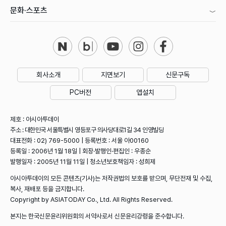
문화·스포츠
회사소개
지면보기
신문구독
PC버전
앱설치
제호 : 아시아투데이
주소 : 대한민국 서울특별시 영등포구 의사당대로1길 34 인영빌딩
대표전화 : 02) 769-5000 | 등록번호 : 서울 아00160
등록일 : 2006년 1월 18일 | 회장·발행인·편집인 : 우종순
발행일자 : 2005년 11월 11일 | 청소년보호책임자 : 성희제
아시아투데이의 모든 콘텐츠(기사)는 저작권법의 보호를 받으며, 무단전재 및 수집,
복사, 재배포 등을 금지합니다.
Copyright by ASIATODAY Co., Ltd. All Rights Reserved.
본지는 한국신문윤리위원회의 서약사로서 신문윤리강령을 준수합니다.