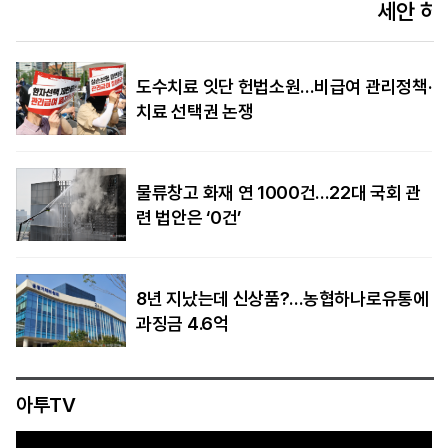
세안 허브 겨냥
도수치료 잇단 헌법소원…비급여 관리정책·
치료 선택권 논쟁
물류창고 화재 연 1000건…22대 국회 관
련 법안은 ‘0건’
8년 지났는데 신상품?…농협하나로유통에
과징금 4.6억
아투TV