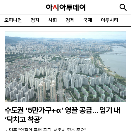
오피니언
정치
사회
경제
국제
아투시티
뉴
최
속
정
사
경
국
오
피
아
문
포
스
신
보
치
회
제
제
피
플
투
화
토
니
시
·
언
티
스
포
츠
ENGLISH
中
Tiếng
文
Việt
수도권 ‘5만가구+α’ 영끌 공급… 임기 내
지
신
후
제
회
앱
‘닥치고 착공’
면
문
원
보
사
설
보
구
하
24
소
치
민주 "양질의 주택 공급, 서울시 협조 중요"
기
독
기
시
개