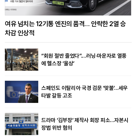
여유 넘치는 12기통 엔진의 품격… 안락한 2열 승
차감 인상적
“회원 절반 줄었다”.…러닝·마운자로 열풍
에 헬스장 ‘울상’
스페인도 이탈리아 국경 검문 ‘맞불’…세우
타발 갈등 고조
드라마 ‘김부장’ 제작사 회장 피소…자본시
장법 위반 혐의