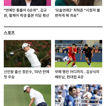
“연예인 통틀어 0순위”…김규
‘모솔연애2’ 최혁준 “시청자 불
원, 휠체어 학생 돌본 미담 확산
편하게 해 죄송”
스포츠
신인왕 출신 장은수, 10년 만에
무패 행진 어디까지…김상식의
첫 우승
베트남, 현대컵 4강