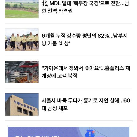
北, MDL 일대 ‘핵무장 국경’으로 전환…남
한 전역 타격권
6개월 누적 강수량 평년의 82%…남부지
방 가뭄 ‘비상’
“가까운데서 장봐서 좋아요”…홈플러스 재
개장에 고객 북적
서울서 바둑 두다가 흉기로 지인 살해…60
대 남성 체포