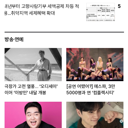
5
정부, 주택 공급대책으로 서울 준공업지역
카드 검토…영등포·구로·금천 집중
방송·연예
극장가 고전 열풍… ‘오디세이’
[공연 어땠어?] 에스파, 3만
이어 ‘이방인’ 내달 개봉
5000명과 연 ‘컴플렉시티’