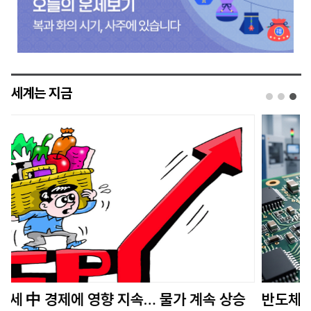
세계는 지금
반도체 국가 로드맵 ‘시암 실리카’ 내건 태국… 아