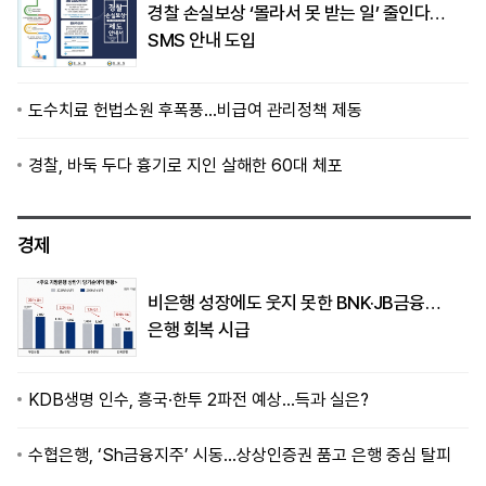
경찰 손실보상 ‘몰라서 못 받는 일’ 줄인다…
SMS 안내 도입
도수치료 헌법소원 후폭풍…비급여 관리정책 제동
경찰, 바둑 두다 흉기로 지인 살해한 60대 체포
경제
비은행 성장에도 웃지 못한 BNK·JB금융…
은행 회복 시급
KDB생명 인수, 흥국·한투 2파전 예상…득과 실은?
수협은행, ‘Sh금융지주’ 시동…상상인증권 품고 은행 중심 탈피