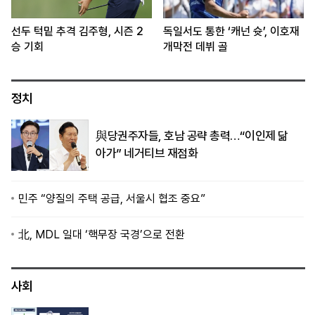
선두 턱밑 추격 김주형, 시즌 2
독일서도 통한 ‘캐넌 슛’, 이호재
승 기회
개막전 데뷔 골
정치
與당권주자들, 호남 공략 총력…“이인제 닮
아가” 네거티브 재점화
민주 “양질의 주택 공급, 서울시 협조 중요”
北, MDL 일대 ‘핵무장 국경’으로 전환
사회