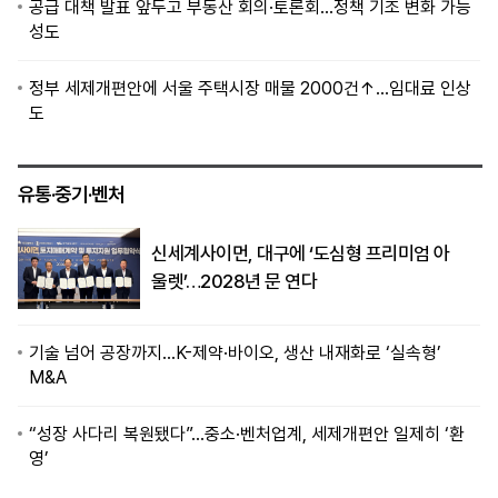
공급 대책 발표 앞두고 부동산 회의·토론회…정책 기조 변화 가능
성도
정부 세제개편안에 서울 주택시장 매물 2000건↑…임대료 인상
도
유통·중기·벤처
신세계사이먼, 대구에 ‘도심형 프리미엄 아
울렛’…2028년 문 연다
기술 넘어 공장까지…K-제약·바이오, 생산 내재화로 ‘실속형’
M&A
“성장 사다리 복원됐다”…중소·벤처업계, 세제개편안 일제히 ‘환
영’