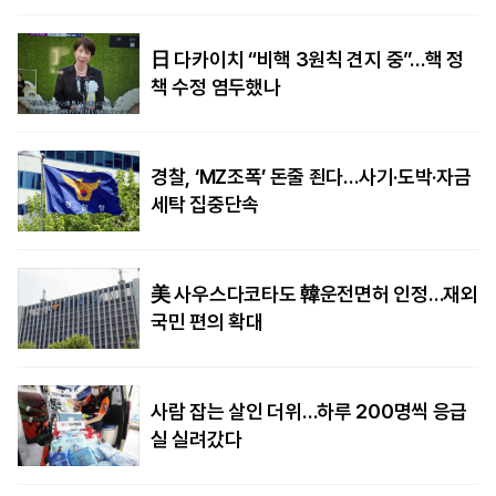
日 다카이치 “비핵 3원칙 견지 중”…핵 정
책 수정 염두했나
경찰, ‘MZ조폭’ 돈줄 죈다…사기·도박·자금
세탁 집중단속
美 사우스다코타도 韓운전면허 인정…재외
국민 편의 확대
사람 잡는 살인 더위…하루 200명씩 응급
실 실려갔다