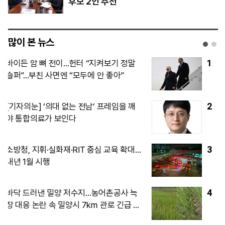
후보 2인 추천
많이 본 뉴스
1
“SK하이닉스, 中 충칭 후공정 공장 지분
매각 검토”…국내엔 54조 투자
2
‘사관학교 통합’과 쿠데타 억제, 데이터가
말하는 진실과 과제
3
이란, 호르무즈 해협 재개방 조건으로 미
국에 6가지 요구 제시
4
이란은 호르무즈 조건 높이고, 美는 전쟁
‘출구’ 찾고…마군 탄약 고갈이 확전 제동