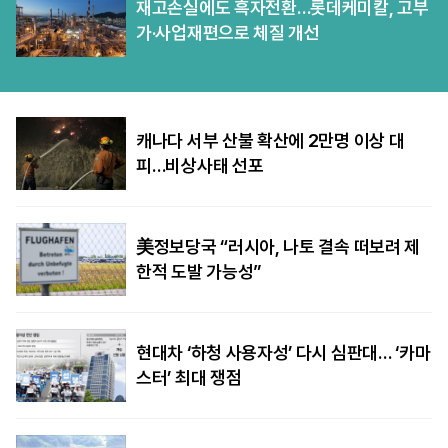
재고손실에도 흑자전환…롯데케미칼, 고부
가·사업재편으로 체질 개선
캐나다 서부 산불 확산에 2만명 이상 대
피…비상사태 선포
美정보당국 “러시아, 나토 결속 떠보려 제
한적 도발 가능성”
현대차 ‘하청 사용자성’ 다시 심판대… ‘카마
스터’ 최대 쟁점