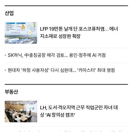
산업
LFP 19만톤 날개 단 포스코퓨처엠… 에너
지소재로 성장판 확장
SK하닉, 中충칭공장 매각 검토… 용인·청주에 AI 거점
현대차 ‘하청 사용자성’ 다시 심판대… ‘카마스터’ 최대 쟁점
부동산
LH, 도서·격오지역 근무 직업군인 자녀 대
상 ‘AI 창의성 캠프’