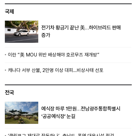
국제
전기차 황금기 끝난 美…하이브리드 판매
증가
이란 “美 MOU 위반 배상해야 호르무즈 재개방”
캐나다 서부 산불, 2만명 이상 대피…비상사태 선포
전국
예식장 하루 1만원…전남광주통합특별시
‘공공예식장’ 눈길
‘쿨링포그 제대로 작동하나’…충남도, 폭염 대응시설 점검