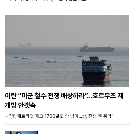
마
운
대
켓
세
학
파
동
워
문
골
프
이란 “미군 철수·전쟁 배상하라”…호르무즈 재
개방 안갯속
"美 패트리엇 재고 1700발도 안 남아…北 전쟁 땐 취약"