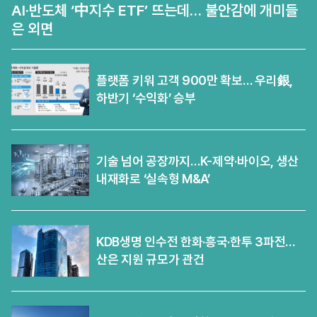
AI·반도체 ‘中지수 ETF’ 뜨는데… 불안감에 개미들
은 외면
플랫폼 키워 고객 900만 확보… 우리銀,
하반기 ‘수익화’ 승부
기술 넘어 공장까지…K-제약·바이오, 생산
내재화로 ‘실속형 M&A’
KDB생명 인수전 한화·흥국·한투 3파전…
산은 지원 규모가 관건