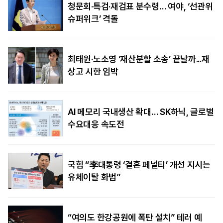
청문회·특검·재검표 분수령… 여야, ‘선관위
슈퍼위크’ 격돌
최태원·노소영 ‘재산분할 소송’ 끝날까...재
상고 시한 임박
AI 메모리 국내생산 확대… SK하닉, 글로벌
수요대응 속도전
국힘 “李대통령 ‘결혼 페널티’ 개선 지시는
유체이탈 화법”
“여의도 한강공원에 폭탄 설치” 테러 예