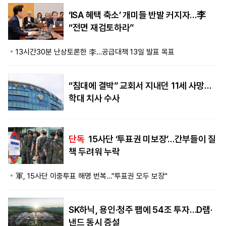
‘ISA 혜택 축소’ 개미들 반발 커지자…李
“전면 재검토하라”
13시간30분 난상토론한 李…공급대책 13일 발표 목표
“침대에 결박” 교회서 지내던 11세 사망…
학대 치사 수사
단독
15사단 ‘투표권 미보장’…간부들이 질
책 두려워 누락
軍, 15사단 이중투표 해명 번복…"투표권 모두 보장"
SK하닉, 용인·청주 팹에 54조 투자…D램·
낸드 동시 증설