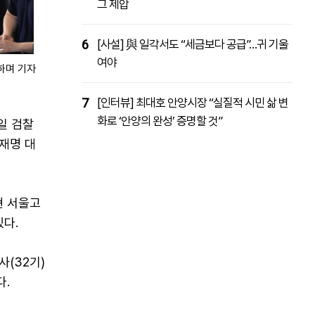
그 제압
6
[사설] 與 일각서도 “세금보다 공급”…귀 기울
여야
하며 기자
7
[인터뷰] 최대호 안양시장 “실질적 시민 삶 변
화로 ‘안양의 완성’ 증명할 것”
일 검찰
재명 대
현 서울고
있다.
(32기)
다.