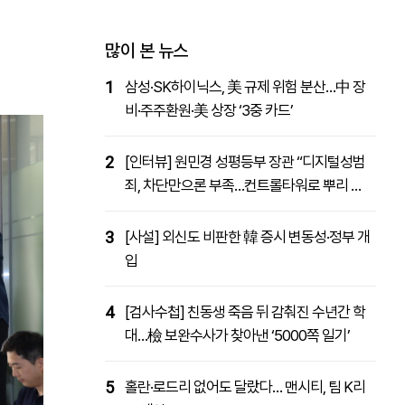
패밀리사이트
마켓파워
아투TV
대학동문골프최강전
많이 본 뉴스
1
삼성·SK하이닉스, 美 규제 위험 분산…中 장
비·주주환원·美 상장 ‘3중 카드’
2
[인터뷰] 원민경 성평등부 장관 “디지털성범
죄, 차단만으론 부족…컨트롤타워로 뿌리 뽑
을 것”
3
[사설] 외신도 비판한 韓 증시 변동성·정부 개
입
4
[검사수첩] 친동생 죽음 뒤 감춰진 수년간 학
대…檢 보완수사가 찾아낸 ‘5000쪽 일기’
5
홀란·로드리 없어도 달랐다… 맨시티, 팀 K리