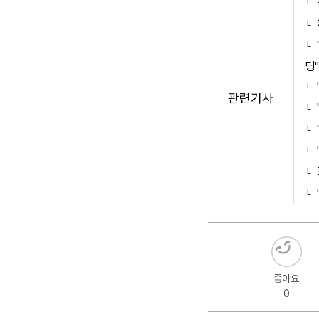
딩"
관련기사
좋아요
0