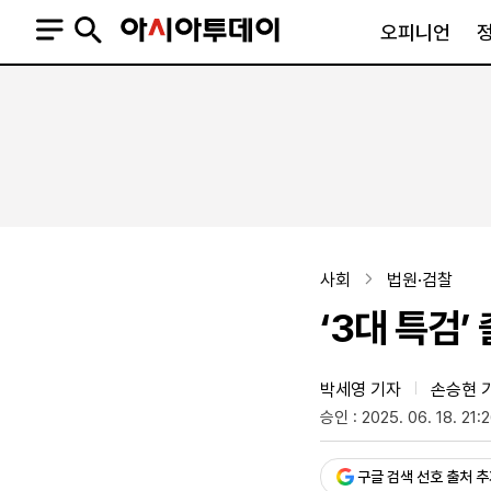
오피니언
오피니언
정치
사회
사설
정치일반
사회일반
칼럼·기고
청와대
사건·사고
기자의 눈
국회·정당
법원·검찰
피플
북한
교육·행정
사회
법원·검찰
외교
노동·복지·환경
‘3대 특검
국방
보건·의학
정부
박세영 기자
손승현 
|
승인 : 2025. 06. 18. 21:
SNS
뉴스스탠드
네이버블로그
아투TV(유튜브)
페이스북
구글 검색 선호 출처 