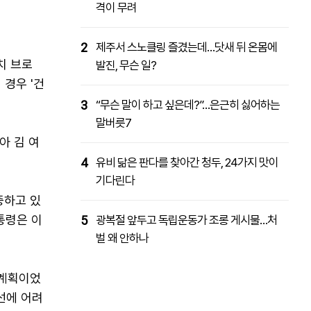
격이 무려
2
제주서 스노클링 즐겼는데…닷새 뒤 온몸에
치 브로
발진, 무슨 일?
 경우 '건
3
“무슨 말이 하고 싶은데?”…은근히 싫어하는
말버릇7
아 김 여
4
유비 닮은 판다를 찾아간 청두, 24가지 맛이
기다린다
중하고 있
통령은 이
5
광복절 앞두고 독립운동가 조롱 게시물…처
벌 왜 안하나
 계획이었
선에 어려