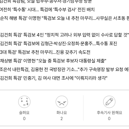
김건희 특검팀, 오늘 법무부·공수처·경기남부청 방문
여전히 '특수통' 시대… 특검에 '특수부 검사' 전진 배치
'순직 해병 특검' 이명현 "특검보 오늘 내 추천 마무리…사무실은 서초동 
'김건희 특검' 특검보 4인 "정치적 고려나 외부 압력 없이 수사로 답할 것"
'김건희 특검' 특검보에 김형근·박상진·오정희·문홍주…특수통 포진
'3대 특검' 특검보 추천 마무리…진용 갖추기 속도전
'채상병 특검' 이명현 "오늘 중 특검보 후보자 대통령실 제출"
조은석 내란특검, 김용현 전 국방장관 기소…"추가 구속영장 발부 요청 예
'김건희 특검' 민중기, 김 여사 대면 조사에 "이뤄지리라 생각"
슬퍼요
화나요
후속기사 원해요
0
2
0