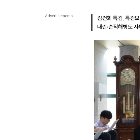
다국어뉴스
ENGLISH
Tiếng Việt
中文
Advertisements
김건희 특검, 특검보
내란·순직해병도 사무