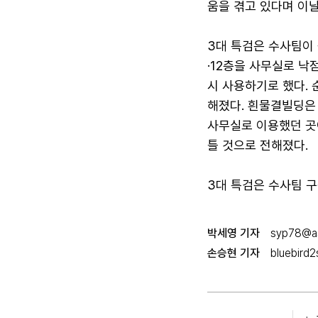
움을 겪고 있다며 이
3대 특검은 수사팀이
·12층을 사무실로 
시 사용하기로 했다.
해졌다. 흰물결빌딩은
사무실로 이용했던 곳
틀 것으로 전해졌다.
3대 특검은 수사팀 
박세영 기자
syp78@as
손승현 기자
bluebird