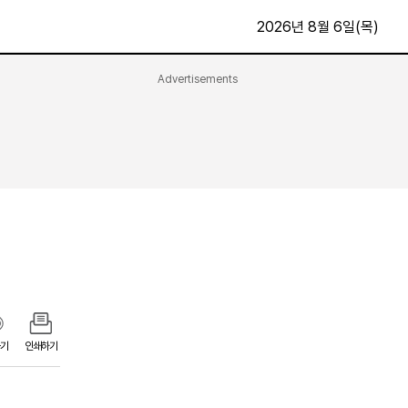
2026년 8월 6일(목)
Advertisements
문화·스포츠
최신
전체
방송
지면보기
가요
구독신청
영화
First Edition
문화
후원하기
카
종교
제보24시
스포츠
알립니다
여행
기
인쇄하기