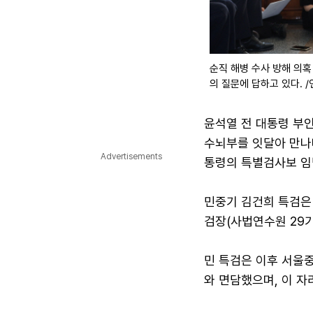
순직 해병 수사 방해 의
의 질문에 답하고 있다. 
윤석열 전 대통령 부인
수뇌부를 잇달아 만나
Advertisements
통령의 특별검사보 임
민중기 김건희 특검은
검장(사법연수원 29기
민 특검은 이후 서울
와 면담했으며, 이 자