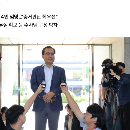
 4인 임명…"증거판단 최우선"
실 확보 등 수사팀 구성 박차