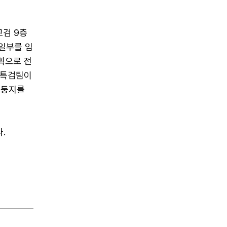
고검 9층
일부를 임
획으로 전
 특검팀이
 둥지를
.