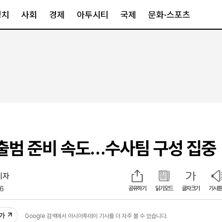
정치
사회
경제
아투시티
국제
문화·스포츠
경제
아투시티
국제
경제일반
종합
세계일반
정책
메트로
아시아·호주
금융·증권
경기·인천
북미
산업
세종·충청
중남미
IT·과학
영남
유럽
’ 출범 준비 속도…수사팀 구성 집중
부동산
호남
중동·아프리
유통
강원
중기·벤처
제주
기자
26
공유하기
읽기모드
글자크기
기사듣
인스타그램
추가
Google 검색에서 아시아투데이 기사를 더 자주 볼 수 있습니다.