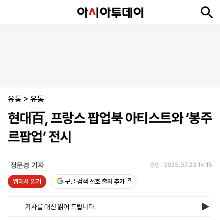
뉴
최
속
정
사
경
국
오
피
아
문
포
스
신
보
치
회
제
제
피
플
투
화
토
니
시
·
유통
언
티
스
>
유통
포
현대百, 프랑스 팝업북 아티스트와 ‘봉주
츠
르팝업’ 전시
ENGLISH
中
Tiếng
文
Việt
정문경 기자
승인 : 2025.07.23 14:15
앱에서 읽기
구글 검색 선호 출처 추가
지
신
후
제
회
앱
면
문
원
보
사
설
기사를 대신 읽어 드립니다.
보
구
하
24
소
치
기
독
기
시
개