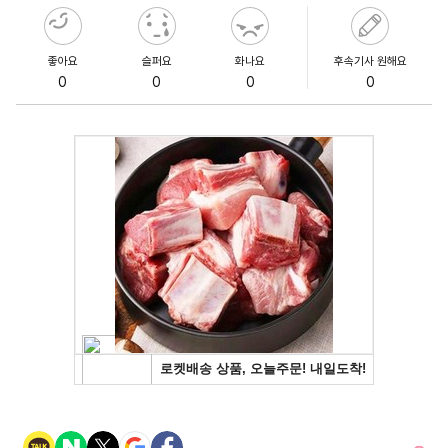
좋아요
슬퍼요
화나요
후속기사 원해요
0
0
0
0