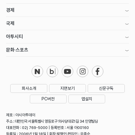
경제
국제
아투시티
문화·스포츠
회사소개
지면보기
신문구독
PC버전
앱설치
제호 : 아시아투데이
주소 : 대한민국 서울특별시 영등포구 의사당대로1길 34 인영빌딩
대표전화 : 02) 769-5000 | 등록번호 : 서울 아00160
등록일 : 2006년 1월 18일 | 회장·발행인·편집인 : 우종순