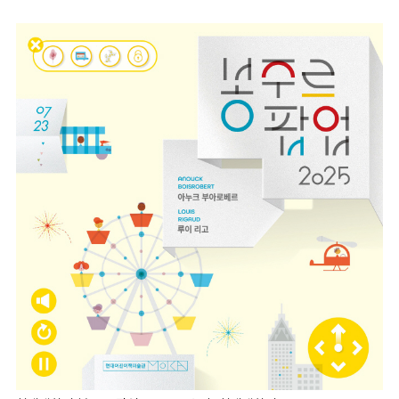
마
운
대
켓
세
학
파
동
워
문
골
프