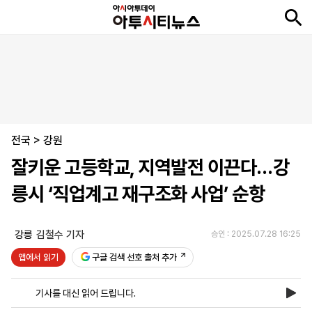
뉴
최
속
정
사
경
국
오
피
아
문
포
스
신
보
치
회
제
제
피
플
투
화
토
니
시
·
전국
언
티
스
>
강원
포
잘키운 고등학교, 지역발전 이끈다…강
츠
릉시 ‘직업계고 재구조화 사업’ 순항
ENGLISH
中
Tiếng
文
Việt
강릉
김철수 기자
승인 : 2025.07.28 16:25
앱에서 읽기
구글 검색 선호 출처 추가
지
신
후
제
회
앱
면
문
원
보
사
설
기사를 대신 읽어 드립니다.
보
구
하
24
소
치
기
독
기
시
개