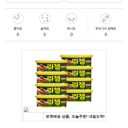
좋아요
슬퍼요
화나요
후속기사 원해요
0
0
0
0