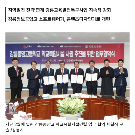
지역발전 전략 연계 강릉교육발전특구사업 지속적 강화
강릉정보공업고 소프트웨어과, 콘텐츠디자인과로 개편
마
운
대
켓
세
학
파
동
워
문
골
프
지난 2월에 열린 강릉중앙고 학교복합시설건립 업무 협약 체결식 모
습./강릉시