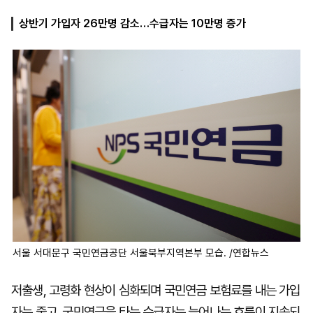
상반기 가입자 26만명 감소…수급자는 10만명 증가
마
운
대
켓
세
학
파
동
워
문
골
프
서울 서대문구 국민연금공단 서울북부지역본부 모습. /연합뉴스
저출생, 고령화 현상이 심화되며 국민연금 보험료를 내는 가입
자는 줄고, 국민연금을 타는 수급자는 늘어나는 흐름이 지속되