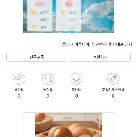
ⓒ 아시아투데이, 무단전재 및 재배포 금지
Unmute
신문구독
후원하기
좋아요
슬퍼요
화나요
후속기사 원해요
0
0
0
0