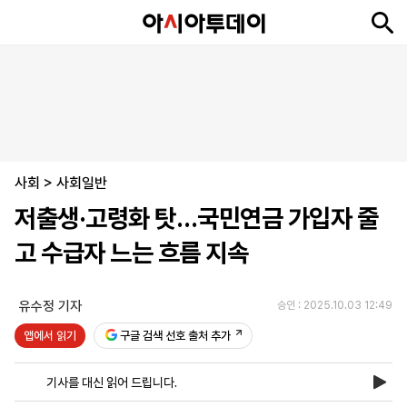
뉴
최
속
정
사
경
국
오
피
아
문
포
스
신
보
치
회
제
제
피
플
투
화
토
니
시
·
사회
언
티
스
>
사회일반
포
저출생·고령화 탓…국민연금 가입자 줄
츠
고 수급자 느는 흐름 지속
ENGLISH
中
Tiếng
文
Việt
유수정 기자
승인 : 2025.10.03 12:49
앱에서 읽기
구글 검색 선호 출처 추가
지
신
후
제
회
앱
면
문
원
보
사
설
기사를 대신 읽어 드립니다.
보
구
하
24
소
치
기
독
기
시
개