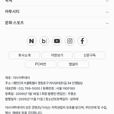
국제
아투시티
문화·스포츠
회사소개
지면보기
신문구독
PC버전
앱설치
제호 : 아시아투데이
주소 : 대한민국 서울특별시 영등포구 의사당대로1길 34 인영빌딩
대표전화 : 02) 769-5000 | 등록번호 : 서울 아00160
등록일 : 2006년 1월 18일 | 회장·발행인·편집인 : 우종순
발행일자 : 2005년 11월 11일 | 청소년보호책임자 : 성희제
아시아투데이의 모든 콘텐츠(기사)는 저작권법의 보호를 받으며, 무단전재 및 수집,
복사, 재배포 등을 금지합니다.