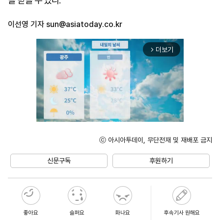
을 받을 수 있다.
이선영 기자
sun@asiatoday.co.kr
더보기
arrow_forward_ios
ⓒ 아시아투데이, 무단전재 및 재배포 금지
Unmute
신문구독
후원하기
좋아요
슬퍼요
화나요
후속기사 원해요