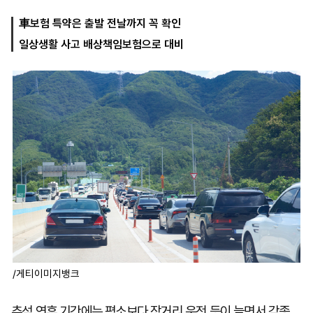
車보험 특약은 출발 전날까지 꼭 확인
일상생활 사고 배상책임보험으로 대비
마
운
대
켓
세
학
파
동
워
문
골
프
/게티이미지뱅크
추석 연휴 기간에는 평소보다 장거리 운전 등이 늘면서 각종