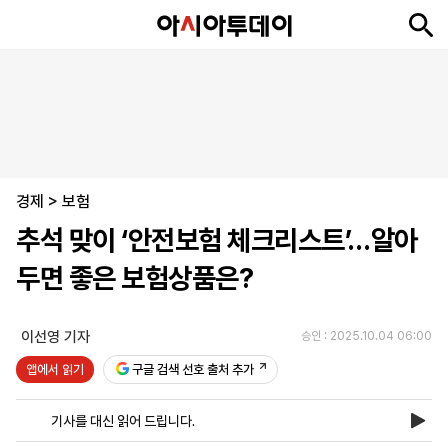
뉴
최
속
정
사
경
국
오
피
아
문
포
스
신
보
치
회
제
제
피
플
투
화
토
니
시
·
경제
언
티
스
>
보험
포
추석 맞이 ‘안전보험 체크리스트’…알아
츠
두면 좋은 보험상품은?
ENGLISH
中
Tiếng
文
Việt
이선영 기자
승인 : 2025.10.04 06:00
앱에서 읽기
구글 검색 선호 출처 추가
지
신
후
제
회
앱
면
문
원
보
사
설
기사를 대신 읽어 드립니다.
보
구
하
24
소
치
기
독
기
시
개