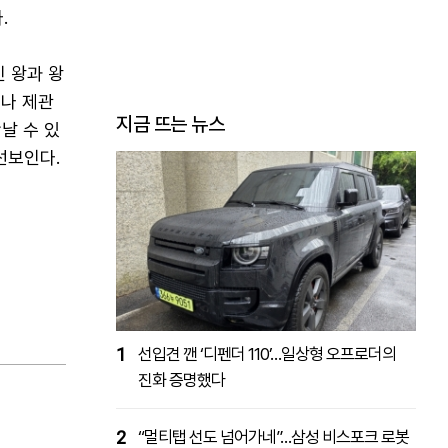
.
인 왕과 왕
거나 제관
지금 뜨는 뉴스
날 수 있
선보인다.
1
선입견 깬 ‘디펜더 110’…일상형 오프로더의
진화 증명했다
2
“멀티탭 선도 넘어가네”…삼성 비스포크 로봇