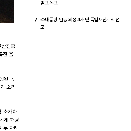
발표 목표
7
李대통령, 안동·의성 4개 면 특별재난지역 선
포
유산진흥
축전'을
진행된다.
빛과 소리
을 소개하
원에게 해당
루 두 차례