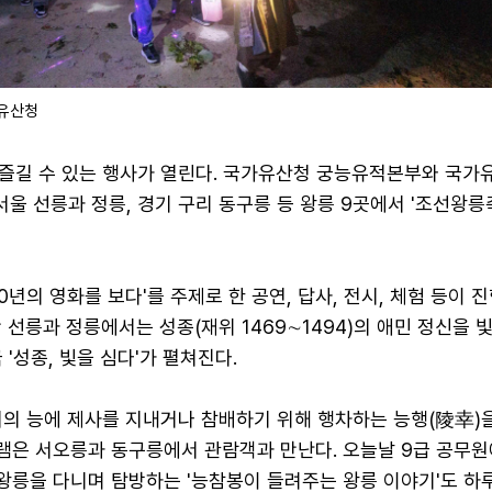
가유산청
즐길 수 있는 행사가 열린다. 국가유산청 궁능유적본부와 국가
 서울 선릉과 정릉, 경기 구리 동구릉 등 왕릉 9곳에서 '조선왕릉
0년의 영화를 보다'를 주제로 한 공연, 답사, 전시, 체험 등이 
간 선릉과 정릉에서는 성종(재위 1469∼1494)의 애민 정신을 
'성종, 빛을 심다'가 펼쳐진다.
비의 능에 제사를 지내거나 참배하기 위해 행차하는 능행(陵幸)
그램은 서오릉과 동구릉에서 관람객과 만난다. 오늘날 9급 공무
 왕릉을 다니며 탐방하는 '능참봉이 들려주는 왕릉 이야기'도 하