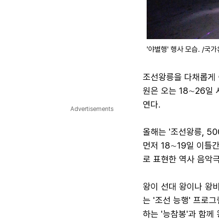
'야별행' 행사 모습. /국
조선왕릉을 다채롭게 
원은 오는 18∼26일
연다.
Advertisements
올해는 '조선왕릉, 50
먼저 18∼19일 이틀
로 표현한 역사 음악극 
왕이 선대 왕이나 왕
는 '조선 능행' 프로
하는 '능참봉'과 함께