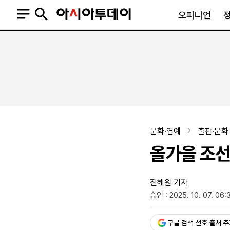
오피니언
오피니언
정치
사회
사설
정치일반
사회일반
칼럼·기고
청와대
사건·사고
기자의 눈
국회·정당
법원·검찰
피플
북한
교육·행정
문화·연예
출판·문화
외교
노동·복지·환경
올가을 조선
국방
보건·의학
정부
전혜원 기자
승인 : 2025. 10. 07. 06:
SNS
뉴스스탠드
네이버블로그
아투TV(유튜브)
페이스북
구글 검색 선호 출처 