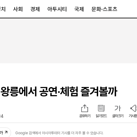
정치
사회
경제
아투시티
국제
문화·스포츠
경제
아투시티
국제
경제일반
종합
세계일반
정책
메트로
아시아·호주
금융·증권
경기·인천
북미
산업
세종·충청
중남미
IT·과학
영남
유럽
왕릉에서 공연·체험 즐겨볼까
부동산
호남
중동·아프리
유통
강원
중기·벤처
제주
34
공유하기
읽기모드
글자크기
기사듣
인스타그램
추가
Google 검색에서 아시아투데이 기사를 더 자주 볼 수 있습니다.