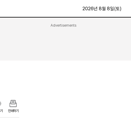
2026년 8월 8일(토)
Advertisements
문화·스포츠
최신
전체
방송
지면보기
가요
구독신청
영화
First Edition
문화
후원하기
카
종교
제보24시
스포츠
알립니다
여행
기
인쇄하기