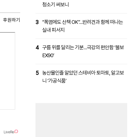
청소기 써보니
후원하기
3
“폭염에도 산책 OK”…반려견과 함께 떠나는
실내 피서지
4
구름 위를 달리는 기분…극강의 편안함 ‘볼보
EX90’
5
농산물인줄 알았던 스테비아 토마토, 알고보
니 ‘가공식품’