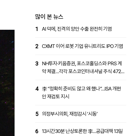
패밀리사이트
마켓파워
아투TV
대학동문골프최강전
많이 본 뉴스
1
AI 덕에, 진격의 양안 수출 완전히 기염
2
CXMT 이어 로봇 기업 유니트리도 IPO 기염
3
NH투자·키움증권, 포스코홀딩스와 PRS 계
약 체결…각각 포스코인터내셔널 주식 4727
억원 취득
4
李 “정확히 준비도 않고 왜 했나”…ISA 개편
안 재검토 지시
5
의정부시의회, 재정감시 ‘시동’
6
13시간30분 난상토론한 李…공급대책 13일