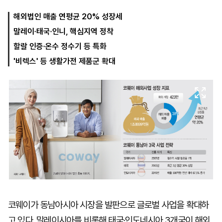
해외법인 매출 연평균 20% 성장세
말레이·태국·인니, 핵심지역 정착
마
운
대
켓
세
학
할랄 인증·온수 정수기 등 특화
파
동
워
문
'비렉스' 등 생활가전 제품군 확대
골
프
코웨이가 동남아시아 시장을 발판으로 글로벌 사업을 확대하
고 있다. 말레이시아를 비롯해 태국·인도네시아 3개국이 해외