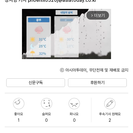
장지영 기자
phoenix0320j@asiatoday.co.kr
더보기
arrow_forward_ios
ⓒ 아시아투데이, 무단전재 및 재배포 금지
Unmute
신문구독
후원하기
좋아요
슬퍼요
화나요
후속기사 원해요
1
0
0
2