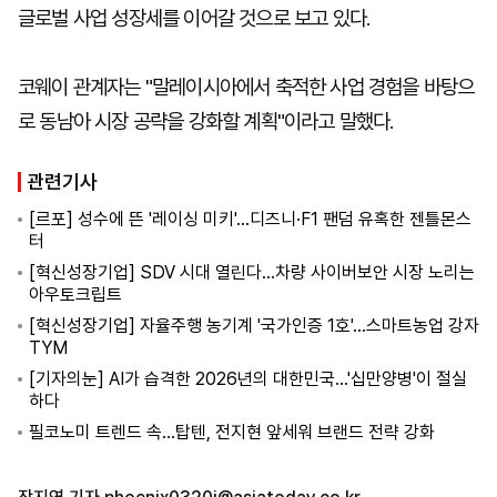
글로벌 사업 성장세를 이어갈 것으로 보고 있다.
코웨이 관계자는 "말레이시아에서 축적한 사업 경험을 바탕으
로 동남아 시장 공략을 강화할 계획"이라고 말했다.
관련기사
[르포] 성수에 뜬 '레이싱 미키'…디즈니·F1 팬덤 유혹한 젠틀몬스
터
[혁신성장기업] SDV 시대 열린다…차량 사이버보안 시장 노리는
아우토크립트
[혁신성장기업] 자율주행 농기계 '국가인증 1호'…스마트농업 강자
TYM
[기자의눈] AI가 습격한 2026년의 대한민국…'십만양병'이 절실
하다
필코노미 트렌드 속…탑텐, 전지현 앞세워 브랜드 전략 강화