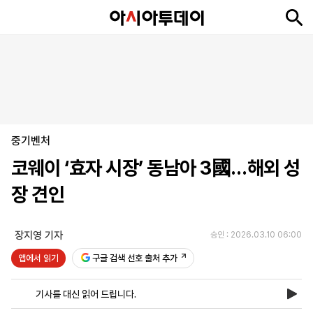
뉴
최
속
정
사
경
국
오
피
아
문
포
스
신
보
치
회
제
제
피
플
투
화
토
니
시
·
중기벤처
언
티
스
포
코웨이 ‘효자 시장’ 동남아 3國…해외 성
츠
장 견인
ENGLISH
中
Tiếng
文
Việt
장지영 기자
승인 : 2026.03.10 06:00
앱에서 읽기
구글 검색 선호 출처 추가
지
신
후
제
회
앱
면
문
원
보
사
설
기사를 대신 읽어 드립니다.
보
구
하
24
소
치
기
독
기
시
개