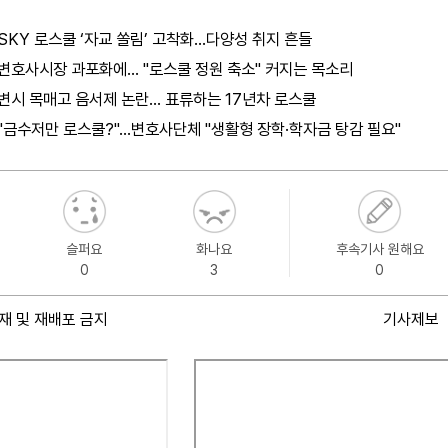
SKY 로스쿨 ‘자교 쏠림’ 고착화…다양성 취지 흔들
변호사시장 과포화에… "로스쿨 정원 축소" 커지는 목소리
변시 목매고 음서제 논란… 표류하는 17년차 로스쿨
"금수저만 로스쿨?"…변호사단체 "생활형 장학·학자금 탕감 필요"
슬퍼요
화나요
후속기사 원해요
0
3
0
재 및 재배포 금지
기사제보