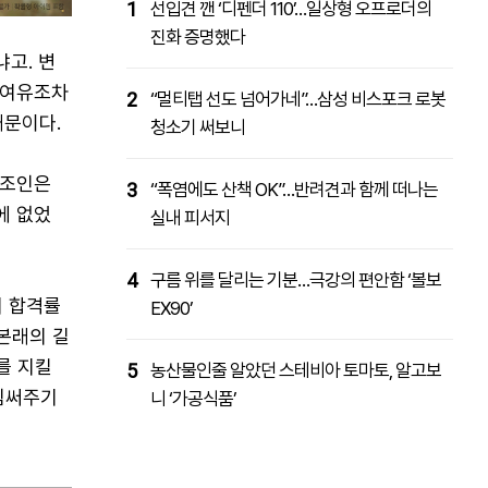
1
선입견 깬 ‘디펜더 110’…일상형 오프로더의
진화 증명했다
고. 변
 여유조차
2
“멀티탭 선도 넘어가네”…삼성 비스포크 로봇
때문이다.
청소기 써보니
법조인은
3
“폭염에도 산책 OK”…반려견과 함께 떠나는
에 없었
실내 피서지
4
구름 위를 달리는 기분…극강의 편안함 ‘볼보
지 합격률
EX90’
 본래의 길
를 지킬
5
농산물인줄 알았던 스테비아 토마토, 알고보
 힘써주기
니 ‘가공식품’