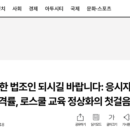
정치
사회
경제
아투시티
국제
문화·스포츠
경제
아투시티
국제
경제일반
종합
세계일반
정책
메트로
아시아·호주
금융·증권
경기·인천
북미
산업
세종·충청
중남미
IT·과학
영남
유럽
륭한 법조인 되시길 바랍니다: 응시자
부동산
호남
중동·아프리
유통
강원
합격률, 로스쿨 교육 정상화의 첫걸
중기·벤처
제주
:48
공유하기
읽기모드
글자크기
기사듣
인스타그램