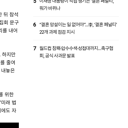
5
이재명 대통령이 직접 챙기는 ‘결혼 페널티’,
뭐가 바뀌나
한 뒤 참석
 집회 문구
6
“결혼 망설이는 일 없어야”…李, ‘결혼 페널티’
리를 내어
22개 과제 점검 지시
7
월드컵 참패·압수수색·성접대까지…축구협
. 하지만
회, 공식 사과문 발표
수를 줄여
이 내놓은
를 위한
'미래 법
계에도 자