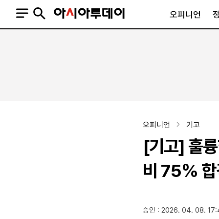
오피니언
오피니언
정치
사회
사설
정치일반
사회일반
칼럼·기고
청와대
사건·사고
기자의 눈
국회·정당
법원·검찰
피플
북한
교육·행정
오피니언
기고
외교
노동·복지·환경
[기고] 훌
국방
보건·의학
정부
비 75% 
SNS
승인 : 2026. 04. 08. 17
뉴스스탠드
네이버블로그
아투TV(유튜브)
페이스북