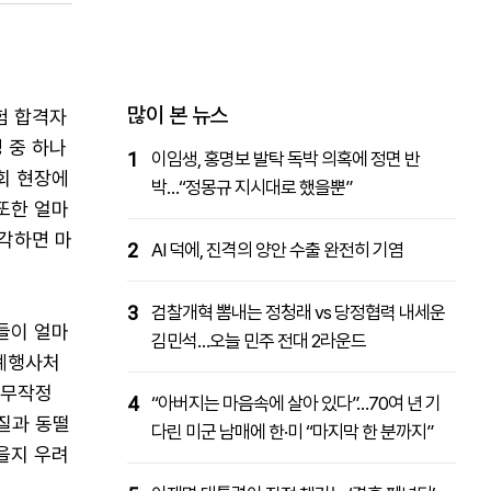
패밀리사이트
마켓파워
아투TV
대학동문골프최강전
많이 본 뉴스
험 합격자
 중 하나
1
이임생, 홍명보 발탁 독박 의혹에 정면 반
회 현장에
박…“정몽규 지시대로 했을뿐”
 또한 얼마
각하면 마
2
AI 덕에, 진격의 양안 수출 완전히 기염
3
검찰개혁 뽐내는 정청래 vs 당정협력 내세운
들이 얼마
김민석…오늘 민주 전대 2라운드
연례행사처
 무작정
4
“아버지는 마음속에 살아 있다”…70여 년 기
질과 동떨
다린 미군 남매에 한·미 “마지막 한 분까지”
을지 우려