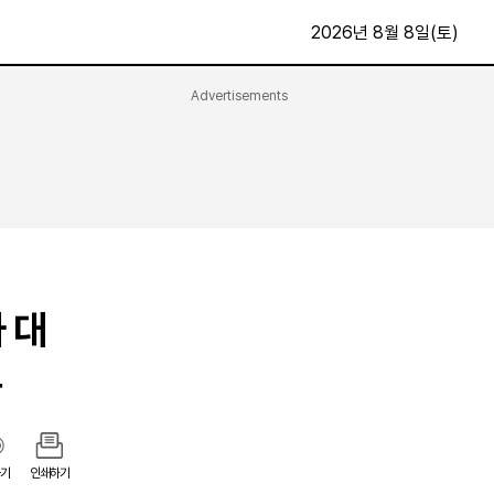
2026년 8월 8일(토)
Advertisements
문화·스포츠
최신
전체
방송
지면보기
가요
구독신청
영화
First Edition
문화
후원하기
 대
카
종교
제보24시
스포츠
음
알립니다
여행
기
인쇄하기