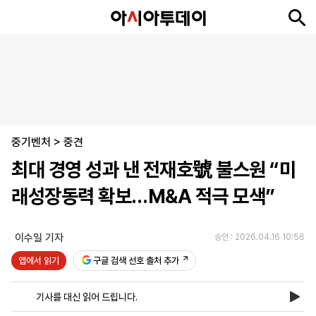
뉴
최
속
정
사
경
국
오
피
아
문
포
스
신
보
치
회
제
제
피
플
투
화
토
니
시
·
중기벤처
언
티
스
>
중견
포
최대 경영 성과 낸 전재호號 불스원 “미
츠
래성장동력 확보…M&A 적극 모색”
ENGLISH
中
Tiếng
文
Việt
이수일 기자
승인 : 2026.04.16 10:56
앱에서 읽기
구글 검색 선호 출처 추가
지
신
후
제
회
앱
면
문
원
보
사
설
기사를 대신 읽어 드립니다.
보
구
하
24
소
치
기
독
기
시
개