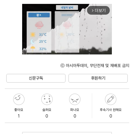
더보기
arrow_forward_ios
ⓒ 아시아투데이, 무단전재 및 재배포 금지
Unmute
신문구독
후원하기
좋아요
슬퍼요
화나요
후속기사 원해요
1
0
0
0