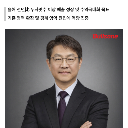
올해 전년比 두자릿수 이상 매출 성장 및 수익극대화 목표
기존 영역 확장 및 경계 영역 진입에 역량 집중
마
운
대
켓
세
학
파
동
워
문
골
프