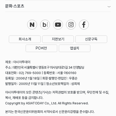
문화·스포츠
회사소개
지면보기
신문구독
PC버전
앱설치
제호 : 아시아투데이
주소 : 대한민국 서울특별시 영등포구 의사당대로1길 34 인영빌딩
대표전화 : 02) 769-5000 | 등록번호 : 서울 아00160
등록일 : 2006년 1월 18일 | 회장·발행인·편집인 : 우종순
발행일자 : 2005년 11월 11일 | 청소년보호책임자 : 성희제
아시아투데이의 모든 콘텐츠(기사)는 저작권법의 보호를 받으며, 무단전재 및 수집,
복사, 재배포 등을 금지합니다.
Copyright by ASIATODAY Co., Ltd. All Rights Reserved.
본지는 한국신문윤리위원회의 서약사로서 신문윤리강령을 준수합니다.