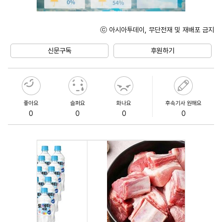
ⓒ 아시아투데이, 무단전재 및 재배포 금지
Unmute
신문구독
후원하기
좋아요
슬퍼요
화나요
후속기사 원해요
0
0
0
0