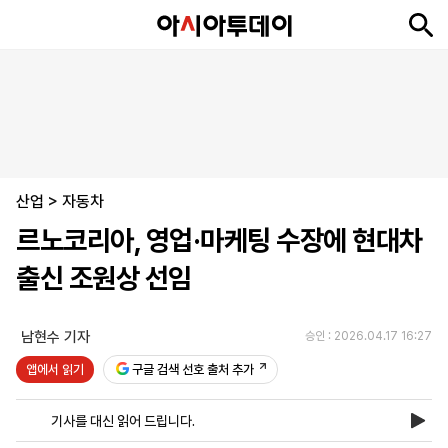
뉴
최
속
정
사
경
국
오
피
아
문
포
스
신
보
치
회
제
제
피
플
투
화
토
니
시
·
산업
언
티
스
>
자동차
포
르노코리아, 영업·마케팅 수장에 현대차
츠
출신 조원상 선임
ENGLISH
中
Tiếng
文
Việt
남현수 기자
승인 : 2026.04.17 16:27
앱에서 읽기
구글 검색 선호 출처 추가
지
신
후
제
회
앱
면
문
원
보
사
설
기사를 대신 읽어 드립니다.
보
구
하
24
소
치
기
독
기
시
개