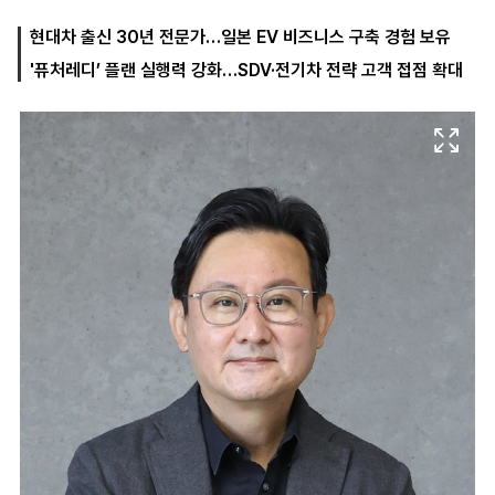
현대차 출신 30년 전문가…일본 EV 비즈니스 구축 경험 보유
'퓨처레디’ 플랜 실행력 강화…SDV·전기차 전략 고객 접점 확대
마
운
대
켓
세
학
파
동
워
문
골
프