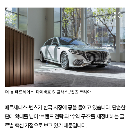
마
운
대
켓
세
학
파
동
워
문
골
프
더 뉴 메르세데스-마이바흐 S-클래스./벤츠 코리아
메르세데스-벤츠가 한국 시장에 공을 들이고 있습니다. 단순한
판매 확대를 넘어 '브랜드 전략'과 '수익 구조'를 재정비하는 글
로벌 핵심 거점으로 보고 있기 때문입니다.