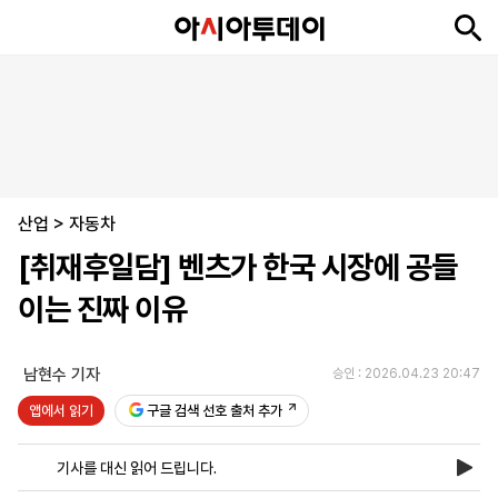
뉴
최
속
정
사
경
국
오
피
아
문
포
스
신
보
치
회
제
제
피
플
투
화
토
니
시
·
산업
언
티
스
>
자동차
포
[취재후일담] 벤츠가 한국 시장에 공들
츠
이는 진짜 이유
ENGLISH
中
Tiếng
文
Việt
남현수 기자
승인 : 2026.04.23 20:47
앱에서 읽기
구글 검색 선호 출처 추가
지
신
후
제
회
앱
면
문
원
보
사
설
기사를 대신 읽어 드립니다.
보
구
하
24
소
치
기
독
기
시
개