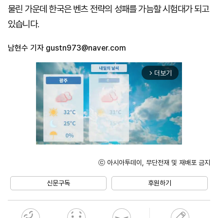
물린 가운데 한국은 벤츠 전략의 성패를 가늠할 시험대가 되고
있습니다.
남현수 기자
gustn973@naver.com
더보기
arrow_forward_ios
ⓒ 아시아투데이, 무단전재 및 재배포 금지
Unmute
신문구독
후원하기