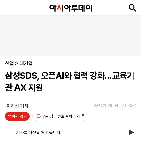
뉴
최
속
정
사
경
국
오
피
아
문
포
스
신
보
치
회
제
제
피
플
투
화
토
니
시
·
산업
언
티
스
>
대기업
포
삼성SDS, 오픈AI와 협력 강화…교육기
츠
관 AX 지원
ENGLISH
中
Tiếng
文
Việt
이지선 기자
승인 : 2026.04.27 09:37
앱에서 읽기
구글 검색 선호 출처 추가
지
신
후
제
회
앱
면
문
원
보
사
설
기사를 대신 읽어 드립니다.
보
구
하
24
소
치
기
독
기
시
개