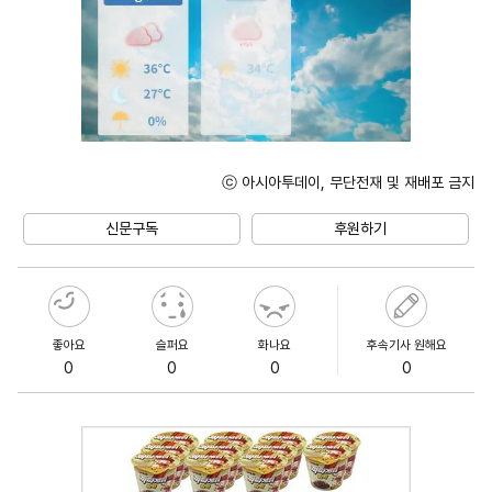
ⓒ 아시아투데이, 무단전재 및 재배포 금지
Unmute
신문구독
후원하기
좋아요
슬퍼요
화나요
후속기사 원해요
0
0
0
0