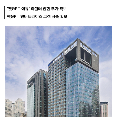
'챗GPT 에듀' 리셀러 권한 추가 확보
챗GPT 엔터프라이즈 고객 지속 확보
마
운
대
켓
세
학
파
동
워
문
골
프