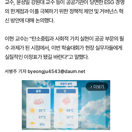
교수, 윤성일 강원대 교수 등이 공공기관이 당면한 ESG 경영
의 한계점과 이를 극복하기 위한 정책적 제언 및 거버넌스 혁
신 방안에 대해 논의했다.
이현 교수는 "탄소중립과 사회적 가치 실현이 공공 부문의 필
수 과제가 된 시점에서, 이번 학술대회가 현장 실무자들에게
실질적인 이정표가 됐길 바란다"고 말했다.
서병주 기자
byeongju4543@daum.net
더보기
arrow_forward_ios