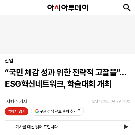
뉴
최
속
정
사
경
국
오
피
아
문
포
스
신
보
치
회
제
제
피
플
투
화
토
니
시
·
산업
언
티
스
포
“국민 체감 성과 위한 전략적 고찰을”…
츠
ESG혁신네트워크, 학술대회 개최
ENGLISH
中
Tiếng
文
Việt
서병주 기자
승인 : 2026.04.29 11:02
앱에서 읽기
구글 검색 선호 출처 추가
지
신
후
제
회
앱
면
문
원
보
사
설
기사를 대신 읽어 드립니다.
보
구
하
24
소
치
기
독
기
시
개