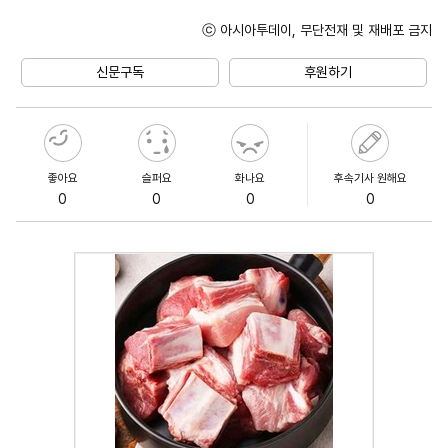
ⓒ 아시아투데이, 무단전재 및 재배포 금지
Unmute
신문구독
후원하기
좋아요
슬퍼요
화나요
후속기사 원해요
0
0
0
0