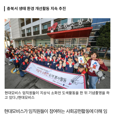
충북서 생태 환경 개선활동 지속 추진
마
운
대
켓
세
학
파
동
워
문
골
프
현대모비스 임직원들이 지상식 소화전 도색활동을 한 뒤 기념촬영을 하
고 있다./현대모비스
현대모비스가 임직원들이 참여하는 사회공헌활동에 더해 임