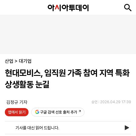
뉴
최
속
정
사
경
국
오
피
아
문
포
스
신
보
치
회
제
제
피
플
투
화
토
니
시
·
산업
언
티
스
>
대기업
포
현대모비스, 임직원 가족 참여 지역 특화
츠
상생활동 눈길
ENGLISH
中
Tiếng
文
Việt
김정규 기자
승인 : 2026.04.29 17:39
앱에서 읽기
구글 검색 선호 출처 추가
지
신
후
제
회
앱
면
문
원
보
사
설
기사를 대신 읽어 드립니다.
보
구
하
24
소
치
기
독
기
시
개