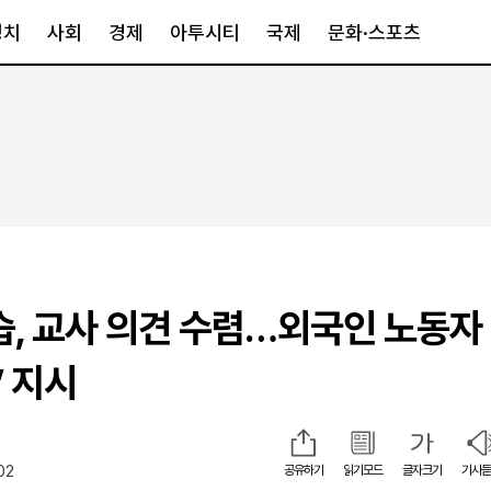
정치
사회
경제
아투시티
국제
문화·스포츠
경제
아투시티
국제
경제일반
종합
세계일반
정책
메트로
아시아·호주
금융·증권
경기·인천
북미
산업
세종·충청
중남미
IT·과학
영남
유럽
습, 교사 의견 수렴…외국인 노동자
부동산
호남
중동·아프리
유통
강원
” 지시
중기·벤처
제주
02
공유하기
읽기모드
글자크기
기사듣
인스타그램