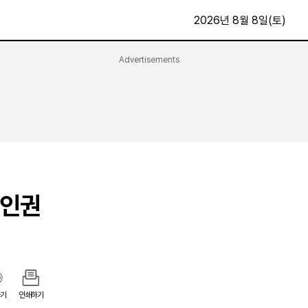
2026년 8월 8일(토)
Advertisements
문화·스포츠
최신
전체
방송
지면보기
가요
구독신청
영화
First Edition
문화
후원하기
 인권
카
종교
제보24시
스포츠
알립니다
여행
기
인쇄하기