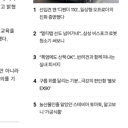
"고 밝혔
1
선입견 깬 ‘디펜더 110’…일상형 오프로더의
진화 증명했다
권교육을
2
“멀티탭 선도 넘어가네”…삼성 비스포크 로봇
했다.
청소기 써보니
3
“폭염에도 산책 OK”…반려견과 함께 떠나는
실내 피서지
만 아니라
주의를 기
4
구름 위를 달리는 기분…극강의 편안함 ‘볼보
EX90’
5
농산물인줄 알았던 스테비아 토마토, 알고보
니 ‘가공식품’