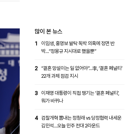
패밀리사이트
마켓파워
아투TV
대학동문골프최강전
많이 본 뉴스
1
이임생, 홍명보 발탁 독박 의혹에 정면 반
박…“정몽규 지시대로 했을뿐”
2
“결혼 망설이는 일 없어야”…李, ‘결혼 페널티’
22개 과제 점검 지시
3
이재명 대통령이 직접 챙기는 ‘결혼 페널티’,
뭐가 바뀌나
4
검찰개혁 뽐내는 정청래 vs 당정협력 내세운
김민석…오늘 민주 전대 2라운드