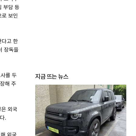
 부담 등
으로 보인
간다고 한
서 장독을
교사를 두
지금 뜨는 뉴스
보장해 주
령은 외국
다.
대해 외국