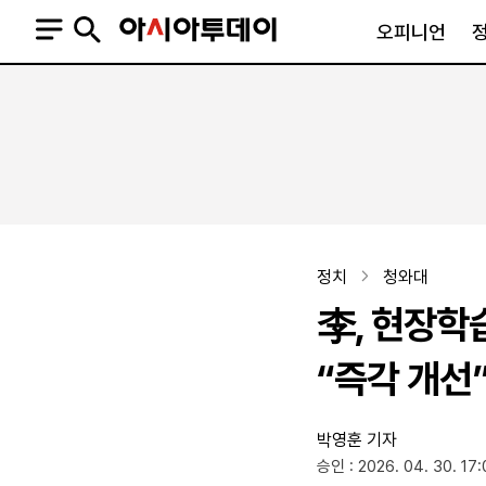
오피니언
오피니언
정치
사회
사설
정치일반
사회일반
칼럼·기고
청와대
사건·사고
기자의 눈
국회·정당
법원·검찰
피플
북한
교육·행정
정치
청와대
외교
노동·복지·환경
李, 현장학
국방
보건·의학
정부
“즉각 개선
박영훈 기자
SNS
승인 : 2026. 04. 30. 17:
뉴스스탠드
네이버블로그
아투TV(유튜브)
페이스북