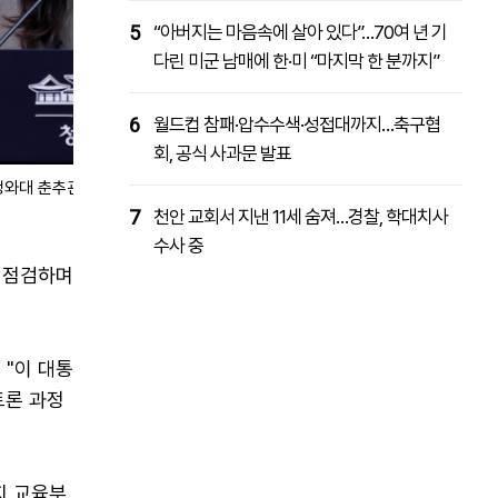
5
“아버지는 마음속에 살아 있다”…70여 년 기
다린 미군 남매에 한·미 “마지막 한 분까지”
6
월드컵 참패·압수수색·성접대까지…축구협
회, 공식 사과문 발표
청와대 춘추관에서 이날 열린 한-폴란드 정상회담 관련 브리핑을 하고 있
7
천안 교회서 지낸 11세 숨져…경찰, 학대치사
수사 중
 점검하며
"이 대통
토론 과정
지 교육부