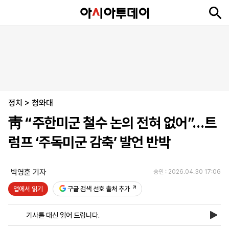
뉴
최
속
정
사
경
국
오
피
아
문
포
스
신
보
치
회
제
제
피
플
투
화
토
니
시
·
정치
언
티
스
>
청와대
포
靑 “주한미군 철수 논의 전혀 없어”…트
츠
럼프 ‘주독미군 감축’ 발언 반박
ENGLISH
中
Tiếng
文
Việt
박영훈 기자
승인 : 2026.04.30 17:06
앱에서 읽기
구글 검색 선호 출처 추가
지
신
후
제
회
앱
면
문
원
보
사
설
기사를 대신 읽어 드립니다.
보
구
하
24
소
치
기
독
기
시
개