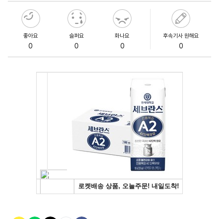
좋아요
슬퍼요
화나요
후속기사 원해요
0
0
0
0