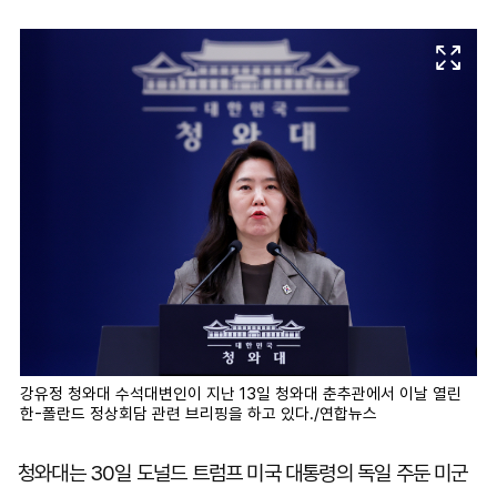
마
운
대
켓
세
학
파
동
워
문
골
프
강유정 청와대 수석대변인이 지난 13일 청와대 춘추관에서 이날 열린
한-폴란드 정상회담 관련 브리핑을 하고 있다./연합뉴스
청와대는 30일 도널드 트럼프 미국 대통령의 독일 주둔 미군