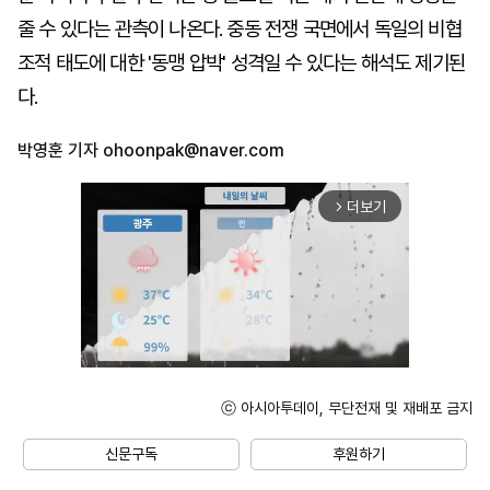
줄 수 있다는 관측이 나온다. 중동 전쟁 국면에서 독일의 비협
조적 태도에 대한 '동맹 압박' 성격일 수 있다는 해석도 제기된
다.
박영훈 기자
ohoonpak@naver.com
더보기
arrow_forward_ios
ⓒ 아시아투데이, 무단전재 및 재배포 금지
Unmute
신문구독
후원하기