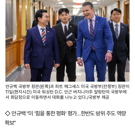
안규백 국방부 장관(왼쪽)과 피트 헤그세스 미국 국방부(전쟁부) 장관이
11일(현지시간) 미국 워싱턴 D.C. 인근 버지니아주 알링턴의 국방부에
서 회담장으로 이동하면서 대화를 나누고 있다./국방부 제공
◇ 안규백 "미 '힘을 통한 평화' 평가…한반도 방위 주도 역량
확보"