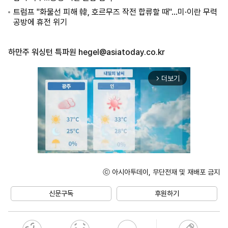
트럼프 "화물선 피해 韓, 호르무즈 작전 합류할 때"…미·이란 무력
공방에 휴전 위기
하만주 워싱턴 특파원
hegel@asiatoday.co.kr
더보기
arrow_forward_ios
ⓒ 아시아투데이, 무단전재 및 재배포 금지
Unmute
신문구독
후원하기