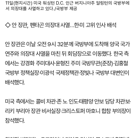
11일(현지시간) 미국 워싱턴 D.C. 인근 버지니아주 알링턴의 국방부에
서 의장대를 사열하고 있다./국방부 제공
◇ 안 장관, 펜타곤 의장대 사열…한·미 고위 인사 배석
안 장관은 이날 오전 9시 32분께 국방부에 도착해 양국 국가
연주와 의장대 사열을 마친 뒤 회담장으로 이동했다. 한국 측
에서는 강경화 주미대사·윤형진 주미 국방무관(준장)·김홍철
국방부 정책실장·이광석 국제정책관·정빛나 국방부 대변인이
배석했다.
미국 측에서는 콜비 차관·존 노 인도·태평양 안보 담당 차관보·
리키 부리아 장관 비서실장·크리스토퍼 마호니 합참 부의장이
참석했다.