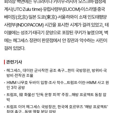
회의장 벽면에는 우크라이나 키이우·러시아 모스크바·협정세
계시(UTC·Zulu time)·유럽사령부(EUCOM)·이스라엘·중국
베이징(北京)·일본 도쿄(東京)·서울·하와이 소재 인도태평양
사령부(INDOPACOM) 시간을 표시한 시계가 걸려 있었고, 테
이블에는 성조기·태극기 문양으로 포장된 쿠키가 놓였으며, 벽
에는 헤그세스 장관이 판문점에서 안 장관과 악수하는 사진이
걸려 있었다.
관련기사
헤그세스, 대이란 군사작전 공조 촉구…한미 국방장관, 방위비·국
방비·전작권 조율
HMM 나무호 두바이 입항·조사 착수…트럼프·이란·HMM 사고 원
인 3각 공방
트럼프, 韓 화물선 '단독 운항 피격' 주장…해방 프로젝트 동참 압
박
트럼프 이어 헤그세스 국방장관, 한국에 호르무즈 '해방 프로젝트'
참여 촉구…동맹 역할 분담 압박