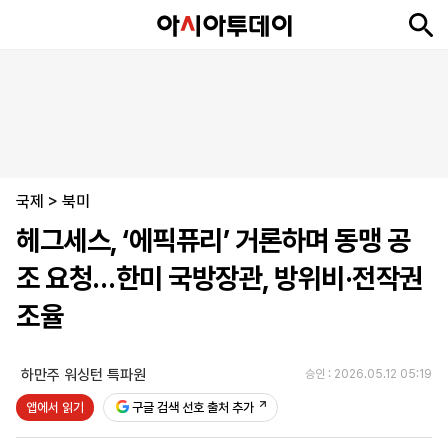
뉴
최
속
정
사
경
국
오
피
아
문
포
스
신
보
치
회
제
제
피
플
투
화
토
니
시
·
국제
언
티
스
>
북미
포
헤그세스, ‘에픽퓨리’ 거론하며 동맹 공
츠
조 요청…한미 국방장관, 방위비·전작권
ENGLISH
中
Tiếng
조율
文
Việt
하만주 워싱턴 특파원
승인 : 2026.05.12 05:19
지
신
후
제
회
앱
앱에서 읽기
구글 검색 선호 출처 추가
면
문
원
보
사
설
보
구
하
24
소
치
기
독
기
시
개