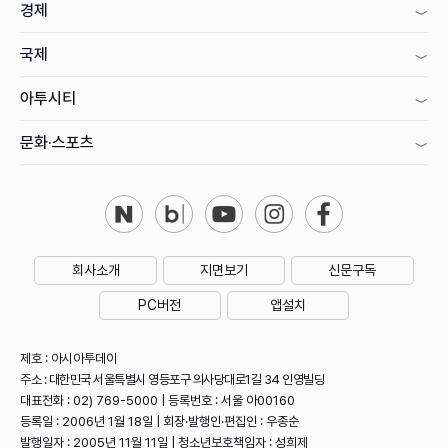
경제
국제
아투시티
문화·스포츠
회사소개
지면보기
신문구독
PC버전
앱설치
제호 : 아시아투데이
주소 : 대한민국 서울특별시 영등포구 의사당대로1길 34 인영빌딩
대표전화 : 02) 769-5000 | 등록번호 : 서울 아00160
등록일 : 2006년 1월 18일 | 회장·발행인·편집인 : 우종순
발행일자 : 2005년 11월 11일 | 청소년보호책임자 : 성희제