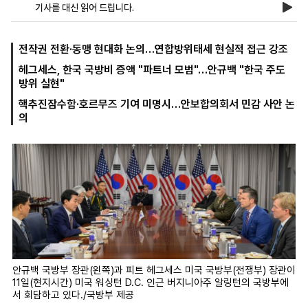
기사를 대신 읽어 드립니다.
마
운
대
전작권 전환·동맹 현대화 논의…연합방위태세 현실적 접근 강조
켓
세
학
헤그세스, 한국 국방비 증액 "파트너 모범"…안규백 "한국 주도
파
동
방위 실현"
워
문
골
핵추진잠수함·호르무즈 기여 미명시…안보합의회서 민감 사안 논
프
의
안규백 국방부 장관(왼쪽)과 피트 헤그세스 미국 국방부(전쟁부) 장관이
11일(현지시간) 미국 워싱턴 D.C. 인근 버지니아주 알링턴의 국방부에
서 회담하고 있다./국방부 제공