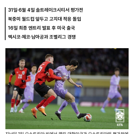
31일·6월 4일 솔트레이크시티서 평가전
북중미 월드컵 앞두고 고지대 적응 돌입
마
운
대
켓
세
학
16일 최종 엔트리 발표 후 미국 출국
파
동
워
문
멕시코·체코·남아공과 조별리그 경쟁
골
프