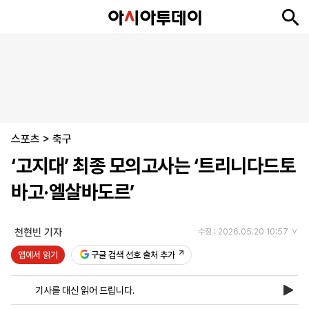
뉴
최
속
정
사
경
국
오
피
아
문
포
스
신
보
치
회
제
제
피
플
투
화
토
니
시
·
스포츠
언
티
스
>
축구
포
‘고지대’ 최종 모의고사는 ‘트리니다드토
츠
바고·엘살바도르’
ENGLISH
中
Tiếng
文
Việt
천현빈 기자
수정 : 2026.05.20 10:57
앱에서 읽기
구글 검색 선호 출처 추가
지
신
후
제
회
앱
면
문
원
보
사
설
기사를 대신 읽어 드립니다.
보
구
하
24
소
치
기
독
기
시
개