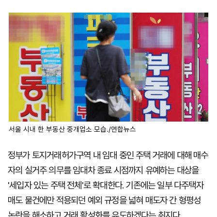
마
운
대
켓
세
학
파
동
워
문
골
프
서울 시내 한 부동산 중개업소 모습./연합뉴스
정부가 토지거래허가구역 내 임대 중인 주택 거래에 대해 매수
자의 실거주 의무를 임대차 종료 시점까지 유예하는 대상을
'세입자 있는 주택 전체'로 확대한다. 기존에는 일부 다주택자
매도 물건에만 적용되던 예외 규정을 넓혀 매도자 간 형평성
논란을 해소하고 거래 활성화를 유도하겠다는 취지다.