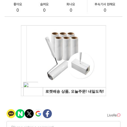
좋아요
슬퍼요
화나요
후속기사 원해요
0
0
0
0