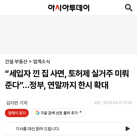
뉴
최
속
정
사
경
국
오
피
아
문
포
스
신
보
치
회
제
제
피
플
투
화
토
니
시
·
건설·부동산
언
티
스
>
업계소식
포
“세입자 낀 집 사면, 토허제 실거주 미뤄
츠
준다”…정부, 연말까지 한시 확대
ENGLISH
中
Tiếng
文
Việt
김다빈 기자
승인 : 2026.05.12 11:30
앱에서 읽기
구글 검색 선호 출처 추가
지
신
후
제
회
앱
면
문
원
보
사
설
기사를 대신 읽어 드립니다.
보
구
하
24
소
치
기
독
기
시
개