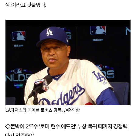
정"이라고 덧붙였다.
LA다저스의 데이브 로버츠 감독. /AP·연합
◇붙박이 2루수 '토미 현수 에드먼' 부상 복귀 때까지 경쟁력
다시 입증해야