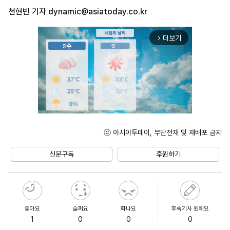
천현빈 기자
dynamic@asiatoday.co.kr
더보기
arrow_forward_ios
ⓒ 아시아투데이, 무단전재 및 재배포 금지
Mute
신문구독
후원하기
좋아요
슬퍼요
화나요
후속기사 원해요
1
0
0
0