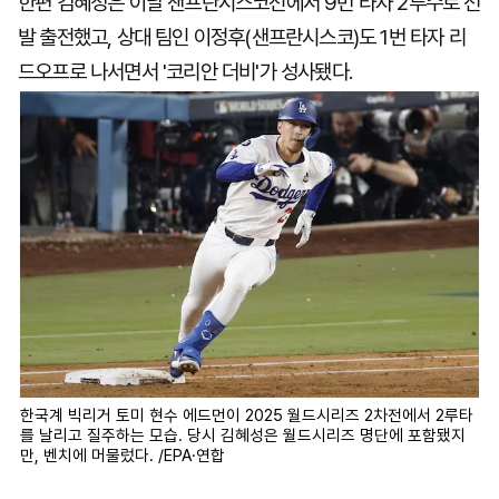
한편 김혜성은 이날 샌프란시스코전에서 9번 타자 2루수로 선
발 출전했고, 상대 팀인 이정후(샌프란시스코)도 1번 타자 리
드오프로 나서면서 '코리안 더비'가 성사됐다.
한국계 빅리거 토미 현수 에드먼이 2025 월드시리즈 2차전에서 2루타
를 날리고 질주하는 모습. 당시 김혜성은 월드시리즈 명단에 포함됐지
만, 벤치에 머물렀다. /EPA·연합