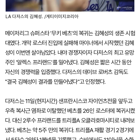
LA 다저스의 김혜성. /게티이미지코리아
메이저리그 슈퍼스타 '무키 베츠'의 복귀는 김혜성의 생존 시험
대였다. 개막 로스터 진입에 실패해 마이너에서 시작했던 김혜
성이 이번엔 살아남았다. 내야 경쟁자이자 다저스의 최고 유망
주인 '알렉스 프리랜드'를 밀어냈다. 김혜성은 짧은 시간 동안
자신의 경쟁력을 입증했다. 다저스의 데이브 로버츠 감독도
"결국 김혜성이 결과를 만들어냈다"고 인정했다.
다저스는 11일(현지시간) 샌프란시스코 자이언츠전을 앞두고
우측 복사근 염좌로 이탈했던 베츠를 26인 로스터에 복귀시켰
다. 대신 2루수 프리랜드를 트리플A 오클라호마시티로 내려보
냈다. 베츠는 약 5주 만의 복귀다. 트리플A 재활 경기 2경기에
서 5타수 2안타 1볼넷을 기록했고, 수비에서도 11이닝을 소화