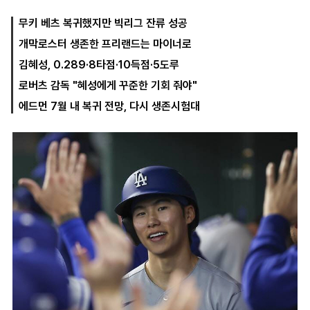
무키 베츠 복귀했지만 빅리그 잔류 성공
개막로스터 생존한 프리랜드는 마이너로
마
운
대
켓
세
학
김혜성, 0.289·8타점·10득점·5도루
파
동
워
문
로버츠 감독 "혜성에게 꾸준한 기회 줘야"
골
에드먼 7월 내 복귀 전망, 다시 생존시험대
프