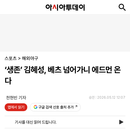
뉴
최
속
정
사
경
국
오
피
아
문
포
스
신
보
치
회
제
제
피
플
투
화
토
니
시
·
스포츠
언
티
스
>
해외야구
포
‘생존’ 김혜성, 베츠 넘어가니 에드먼 온
츠
다
ENGLISH
中
Tiếng
文
Việt
천현빈 기자
승인 : 2026.05.12 12:07
앱에서 읽기
구글 검색 선호 출처 추가
지
신
후
제
회
앱
면
문
원
보
사
설
기사를 대신 읽어 드립니다.
보
구
하
24
소
치
기
독
기
시
개