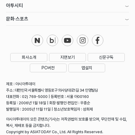
아투시티
문화·스포츠
회사소개
지면보기
신문구독
PC버전
앱설치
제호 : 아시아투데이
주소 : 대한민국 서울특별시 영등포구 의사당대로1길 34 인영빌딩
대표전화 : 02) 769-5000 | 등록번호 : 서울 아00160
등록일 : 2006년 1월 18일 | 회장·발행인·편집인 : 우종순
발행일자 : 2005년 11월 11일 | 청소년보호책임자 : 성희제
아시아투데이의 모든 콘텐츠(기사)는 저작권법의 보호를 받으며, 무단전재 및 수집,
복사, 재배포 등을 금지합니다.
Copyright by ASIATODAY Co., Ltd. All Rights Reserved.