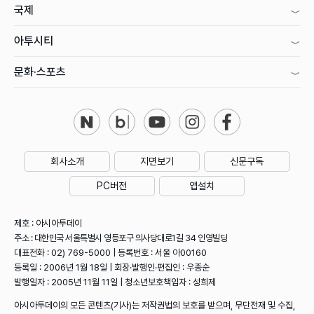
국제
아투시티
문화·스포츠
회사소개
지면보기
신문구독
PC버전
앱설치
제호 : 아시아투데이
주소 : 대한민국 서울특별시 영등포구 의사당대로1길 34 인영빌딩
대표전화 : 02) 769-5000 | 등록번호 : 서울 아00160
등록일 : 2006년 1월 18일 | 회장·발행인·편집인 : 우종순
발행일자 : 2005년 11월 11일 | 청소년보호책임자 : 성희제
아시아투데이의 모든 콘텐츠(기사)는 저작권법의 보호를 받으며, 무단전재 및 수집,