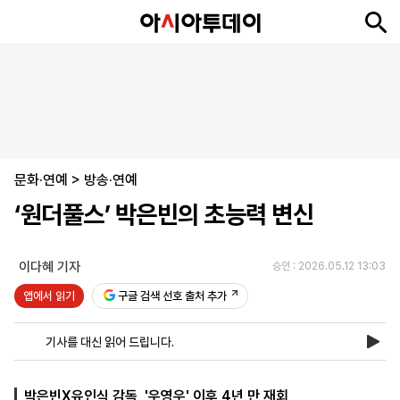
뉴
최
속
정
사
경
국
오
피
아
문
포
스
신
보
치
회
제
제
피
플
투
화
토
니
시
·
문화·연예
언
티
스
>
방송·연예
포
‘원더풀스’ 박은빈의 초능력 변신
츠
이다혜 기자
승인 : 2026.05.12 13:03
ENGLISH
中
Tiếng
文
Việt
앱에서 읽기
구글 검색 선호 출처 추가
기사를 대신 읽어 드립니다.
지
신
후
제
회
앱
면
문
원
보
사
설
보
구
하
24
소
치
박은빈X유인식 감독, '우영우' 이후 4년 만 재회
기
독
기
시
개