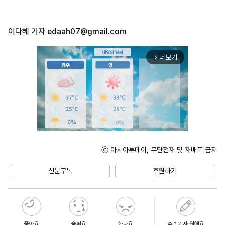
이다혜 기자
edaah07@gmail.com
더보기
arrow_forward_ios
ⓒ 아시아투데이, 무단전재 및 재배포 금지
Unmute
신문구독
후원하기
좋아요
슬퍼요
화나요
후속기사 원해요