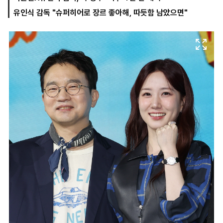
유인식 감독 "슈퍼히어로 장르 좋아해, 따듯함 남았으면"
마
운
대
켓
세
학
파
동
워
문
골
프