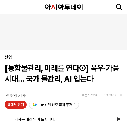
뉴
최
속
정
사
경
국
오
피
아
문
포
스
신
보
치
회
제
제
피
플
투
화
토
니
시
·
산업
언
티
스
포
[통합물관리, 미래를 연다①] 폭우·가뭄
츠
시대… 국가 물관리, AI 입는다
ENGLISH
中
Tiếng
文
Việt
정순영 기자
수정 : 2026.05.13 08:25
앱에서 읽기
구글 검색 선호 출처 추가
지
신
후
제
회
앱
면
문
원
보
사
설
기사를 대신 읽어 드립니다.
보
구
하
24
소
치
기
독
기
시
개