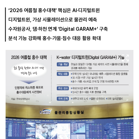
‘2026 여름철 홍수대책’ 핵심은 AI·디지털트윈
디지털트윈, 가상 시뮬레이션으로 물관리 예측
마
운
대
켓
세
학
수자원공사, 댐·하천 연계 ‘Digital GARAM+’ 구축
파
동
워
문
분석 기능 강화해 홍수·가뭄·침수 대응 활용 확대
골
프