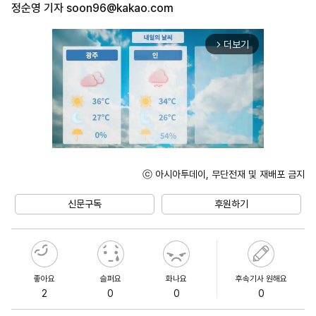
정순영 기자
soon96@kakao.com
더보기
arrow_forward_ios
ⓒ 아시아투데이, 무단전재 및 재배포 금지
Unmute
신문구독
후원하기
좋아요
슬퍼요
화나요
후속기사 원해요
2
0
0
0