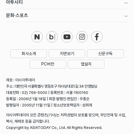
아투시티
문화·스포츠
회사소개
지면보기
신문구독
PC버전
앱설치
제호 : 아시아투데이
주소 : 대한민국 서울특별시 영등포구 의사당대로1길 34 인영빌딩
대표전화 : 02) 769-5000 | 등록번호 : 서울 아00160
등록일 : 2006년 1월 18일 | 회장·발행인·편집인 : 우종순
발행일자 : 2005년 11월 11일 | 청소년보호책임자 : 성희제
아시아투데이의 모든 콘텐츠(기사)는 저작권법의 보호를 받으며, 무단전재 및 수집,
복사, 재배포 등을 금지합니다.
Copyright by ASIATODAY Co., Ltd. All Rights Reserved.